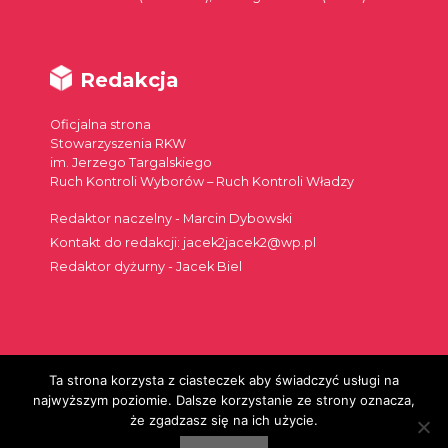
Redakcja
Oficjalna strona
Stowarzyszenia RKW
im. Jerzego Targalskiego
Ruch Kontroli Wyborów – Ruch Kontroli Władzy
Redaktor naczelny - Marcin Dybowski
Kontakt do redakcji: jacek2jacek2@wp.pl
Redaktor dyżurny - Jacek Biel
Ta strona korzysta z ciasteczek aby świadczyć usługi na
Szukaj:
najwyższym poziomie. Dalsze korzystanie ze strony oznacza,
że zgadzasz się na ich użycie.