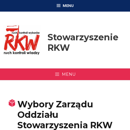
Przejdź
MENU
do
treści
Stowarzyszenie
RKW
MENU
Wybory Zarządu
Oddziału
Stowarzyszenia RKW