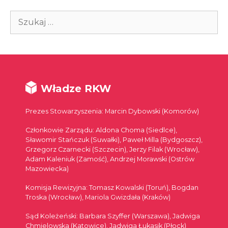
Szukaj:
Władze RKW
Prezes Stowarzyszenia: Marcin Dybowski (Komorów)
Członkowie Zarządu: Aldona Choma (Siedlce),
Sławomir Stańczuk (Suwałki), Paweł Milla (Bydgoszcz),
Grzegorz Czarnecki (Szczecin), Jerzy Filak (Wrocław),
Adam Kaleniuk (Zamość), Andrzej Morawski (Ostrów
Mazowiecka)
Komisja Rewizyjna: Tomasz Kowalski (Toruń), Bogdan
Troska (Wrocław), Mariola Gwizdała (Kraków)
Sąd Koleżeński: Barbara Szyffer (Warszawa), Jadwiga
Chmielowska (Katowice), Jadwiga Łukasik (Płock)