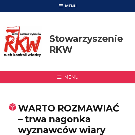
Przejdź
MENU
do
treści
Stowarzyszenie
RKW
MENU
WARTO ROZMAWIAĆ
– trwa nagonka
wyznawców wiary