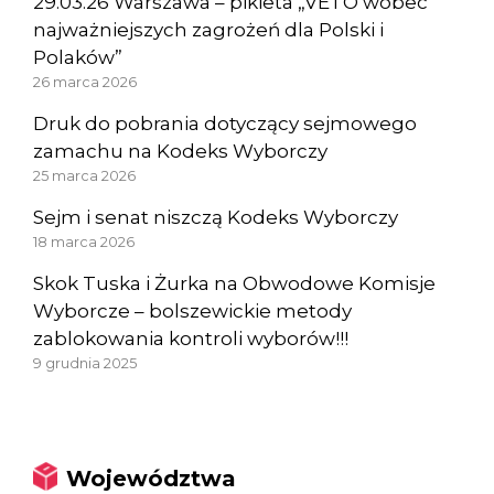
29.03.26 Warszawa – pikieta „VETO wobec
najważniejszych zagrożeń dla Polski i
Polaków”
26 marca 2026
Druk do pobrania dotyczący sejmowego
zamachu na Kodeks Wyborczy
25 marca 2026
Sejm i senat niszczą Kodeks Wyborczy
18 marca 2026
Skok Tuska i Żurka na Obwodowe Komisje
Wyborcze – bolszewickie metody
zablokowania kontroli wyborów!!!
9 grudnia 2025
Województwa