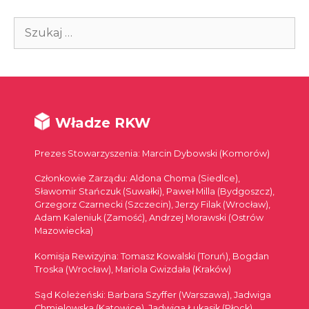
Szukaj:
Władze RKW
Prezes Stowarzyszenia: Marcin Dybowski (Komorów)
Członkowie Zarządu: Aldona Choma (Siedlce),
Sławomir Stańczuk (Suwałki), Paweł Milla (Bydgoszcz),
Grzegorz Czarnecki (Szczecin), Jerzy Filak (Wrocław),
Adam Kaleniuk (Zamość), Andrzej Morawski (Ostrów
Mazowiecka)
Komisja Rewizyjna: Tomasz Kowalski (Toruń), Bogdan
Troska (Wrocław), Mariola Gwizdała (Kraków)
Sąd Koleżeński: Barbara Szyffer (Warszawa), Jadwiga
Chmielowska (Katowice), Jadwiga Łukasik (Płock)