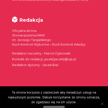
Redakcja
Oficjalna strona
Stowarzyszenia RKW
im. Jerzego Targalskiego
Ruch Kontroli Wyborów – Ruch Kontroli Władzy
Redaktor naczelny - Marcin Dybowski
Kontakt do redakcji: jacek2jacek2@wp.pl
Redaktor dyżurny - Jacek Biel
Ta strona korzysta z ciasteczek aby świadczyć usługi na
Szukaj:
najwyższym poziomie. Dalsze korzystanie ze strony oznacza,
że zgadzasz się na ich użycie.