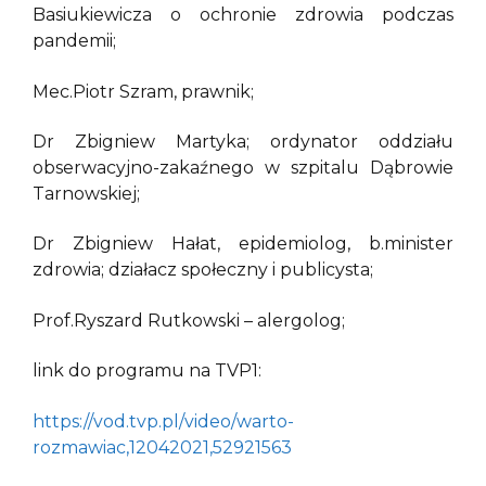
Basiukiewicza o ochronie zdrowia podczas
pandemii;
Mec.Piotr Szram, prawnik;
Dr Zbigniew Martyka; ordynator oddziału
obserwacyjno-zakaźnego w szpitalu Dąbrowie
Tarnowskiej;
Dr Zbigniew Hałat, epidemiolog, b.minister
zdrowia; działacz społeczny i publicysta;
Prof.Ryszard Rutkowski – alergolog;
link do programu na TVP1:
https://vod.tvp.pl/video/warto-
rozmawiac,12042021,52921563