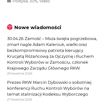
Kategorie
Polityka
,
30%
,
Video
Nowe wiadomości
30.04.26 Zamość – Msza święta pogrzebowa,
zmarł nagle Adam Kaleniuk, wielki oraz
bezkompromisowy patriota kierujący
Krucjatą Różańcową za Ojczyznę i Ruchem
Kontroli Wyborów w Zamościu, członek
Krajowego Zarządu Głównego RKW.
29 kwietnia 2026
Prezes RKW Marcin Dybowski o sobotniej
konferencji Ruchu Kontroli Wyborów na
temat stalinizacji Kodeksu Wyborczego
27 kwietnia 2026