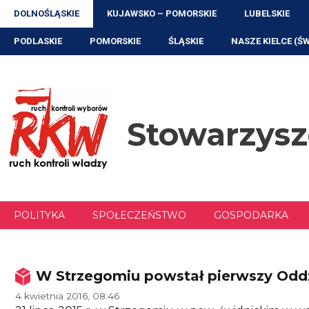
Przejdź
DOLNOŚLĄSKIE
KUJAWSKO – POMORSKIE
LUBELSKIE
do
treści
PODLASKIE
POMORSKIE
ŚLĄSKIE
NASZE KIELCE (Ś
Stowarzys
POLITYKA
SPOŁECZEŃSTWO
GOSPODARKA
W Strzegomiu powstał pierwszy Odd
4 kwietnia 2016, 08:46