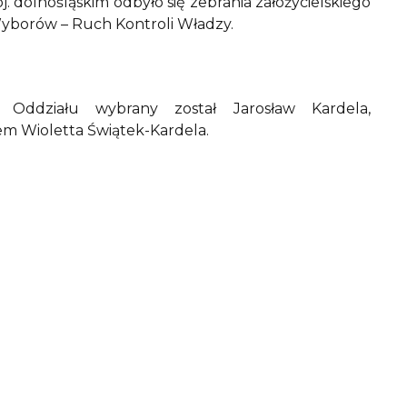
. dolnośląskim odbyło się zebrania założycielskiego
yborów – Ruch Kontroli Władzy.
ddziału wybrany został Jarosław Kardela,
em Wioletta Świątek-Kardela.