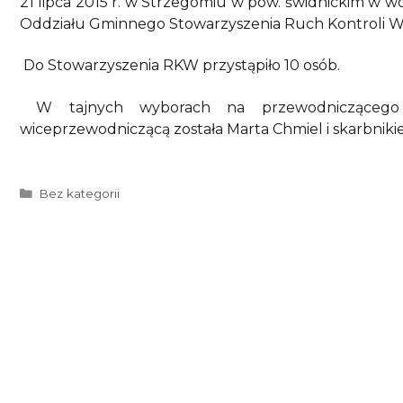
21 lipca 2015 r. w Strzegomiu w pow. świdnickim w woj
Oddziału Gminnego Stowarzyszenia Ruch Kontroli W
Do Stowarzyszenia RKW przystąpiło 10 osób.
W tajnych wyborach na przewodniczącego O
wiceprzewodniczącą została Marta Chmiel i skarbniki
Kategorie
Bez kategorii