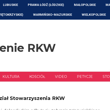
LUBUSKIE
PRAWA ŁÓDŹ (ŁÓDZKIE)
MAŁOPOLSKIE
MA
WIĘTOKRZYSKIE)
WARMIŃSKO-MAZURSKIE
WIELKOPOLSKIE
zenie RKW
KULTURA
KOŚCIÓŁ
VIDEO
PETYCJE
STO
ział Stowarzyszenia RKW