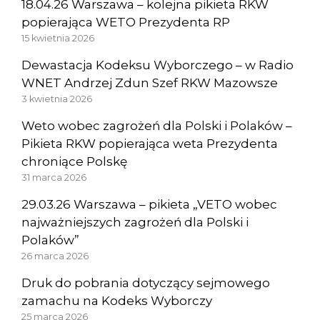
18.04.26 Warszawa – kolejna pikieta RKW
popierająca WETO Prezydenta RP
15 kwietnia 2026
Dewastacja Kodeksu Wyborczego – w Radio
WNET Andrzej Zdun Szef RKW Mazowsze
3 kwietnia 2026
Weto wobec zagrożeń dla Polski i Polaków –
Pikieta RKW popierająca weta Prezydenta
chroniące Polskę
31 marca 2026
29.03.26 Warszawa – pikieta „VETO wobec
najważniejszych zagrożeń dla Polski i
Polaków”
26 marca 2026
Druk do pobrania dotyczący sejmowego
zamachu na Kodeks Wyborczy
25 marca 2026