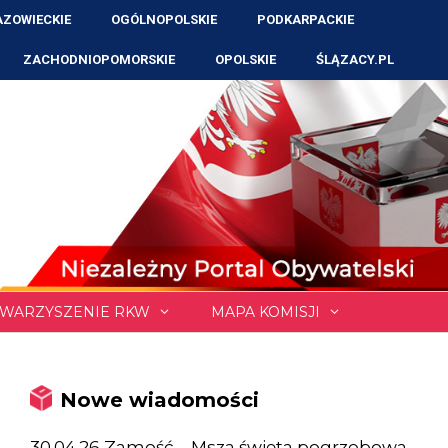
ZOWIECKIE
OGÓLNOPOLSKIE
PODKARPACKIE
ZACHODNIOPOMORSKIE
OPOLSKIE
ŚLĄZACY.PL
WARZYSZENIE RKW
MAPA KOMISJI
Nowe wiadomości
30.04.26 Zamość – Msza święta pogrzebowa,