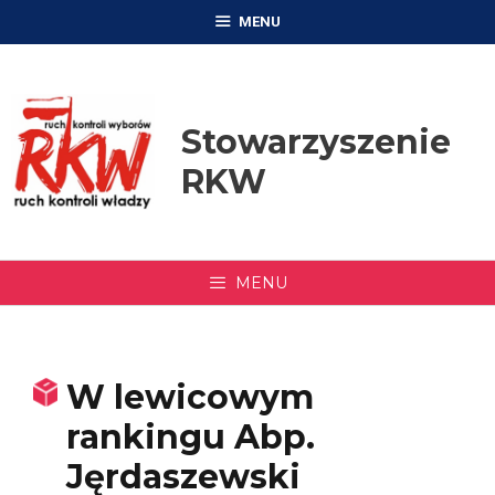
Przejdź
MENU
do
treści
Stowarzyszenie
RKW
MENU
W lewicowym
rankingu Abp.
Jęrdaszewski