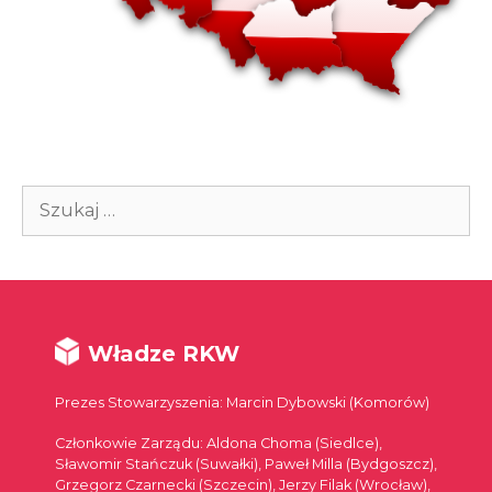
Szukaj:
Władze RKW
Prezes Stowarzyszenia: Marcin Dybowski (Komorów)
Członkowie Zarządu: Aldona Choma (Siedlce),
Sławomir Stańczuk (Suwałki), Paweł Milla (Bydgoszcz),
Grzegorz Czarnecki (Szczecin), Jerzy Filak (Wrocław),