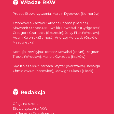
Władze RKW
Prezes Stowarzyszenia: Marcin Dybowski (Komorów)
Członkowie Zarządu: Aldona Choma (Siedlce),
Sławomir Stańczuk (Suwałki), Paweł Milla (Bydgoszcz),
Grzegorz Czarnecki (Szczecin), Jerzy Filak (Wrocław),
Adam Kaleniuk (Zamość), Andrzej Morawski (Ostrów
Mazowiecka)
Komisja Rewizyjna: Tomasz Kowalski (Toruń), Bogdan
Troska (Wrocław), Mariola Gwizdała (Kraków)
Sąd Koleżeński: Barbara Szyffer (Warszawa), Jadwiga
Chmielowska (Katowice), Jadwiga Łukasik (Płock)
Redakcja
Oficjalna strona
Stowarzyszenia RKW
im. Jerzego Targalskiego