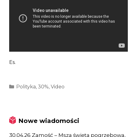
Es.
Kategorie
Polityka
,
30%
,
Video
Nowe wiadomości
30.04.26 Zamość – Msza święta pogrzebowa,