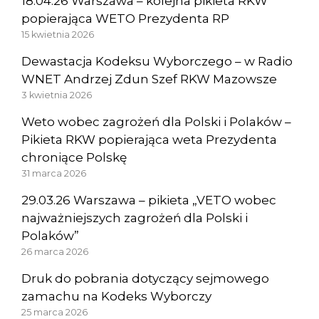
18.04.26 Warszawa – kolejna pikieta RKW
popierająca WETO Prezydenta RP
15 kwietnia 2026
Dewastacja Kodeksu Wyborczego – w Radio
WNET Andrzej Zdun Szef RKW Mazowsze
3 kwietnia 2026
Weto wobec zagrożeń dla Polski i Polaków –
Pikieta RKW popierająca weta Prezydenta
chroniące Polskę
31 marca 2026
29.03.26 Warszawa – pikieta „VETO wobec
najważniejszych zagrożeń dla Polski i
Polaków”
26 marca 2026
Druk do pobrania dotyczący sejmowego
zamachu na Kodeks Wyborczy
25 marca 2026