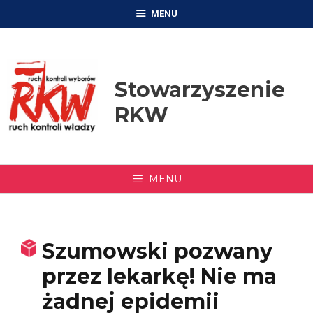
Przejdź
MENU
do
treści
Stowarzyszenie
RKW
MENU
Szumowski pozwany
przez lekarkę! Nie ma
żadnej epidemii