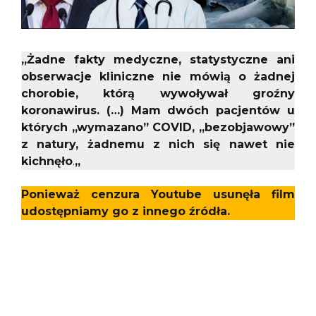
„Żadne fakty medyczne, statystyczne ani
obserwacje kliniczne nie mówią o żadnej
chorobie, którą wywoływał groźny
koronawirus. (…) Mam dwóch pacjentów u
których „wymazano” COVID, „bezobjawowy”
z natury, żadnemu z nich się nawet nie
kichnęło
.
„
Ponieważ cenzura Youtube usunęła film
udostępniamy go z innego źródła.