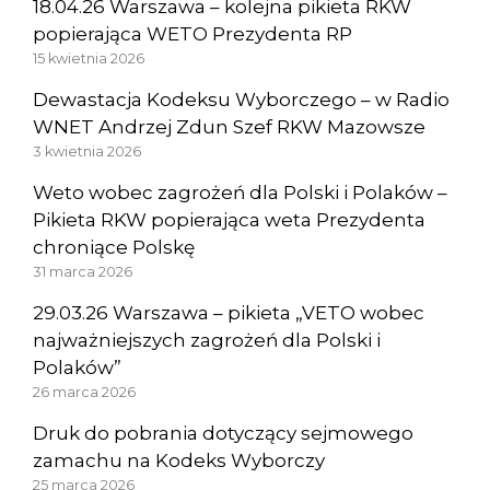
18.04.26 Warszawa – kolejna pikieta RKW
popierająca WETO Prezydenta RP
15 kwietnia 2026
Dewastacja Kodeksu Wyborczego – w Radio
WNET Andrzej Zdun Szef RKW Mazowsze
3 kwietnia 2026
Weto wobec zagrożeń dla Polski i Polaków –
Pikieta RKW popierająca weta Prezydenta
chroniące Polskę
31 marca 2026
29.03.26 Warszawa – pikieta „VETO wobec
najważniejszych zagrożeń dla Polski i
Polaków”
26 marca 2026
Druk do pobrania dotyczący sejmowego
zamachu na Kodeks Wyborczy
25 marca 2026