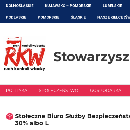
Przejdź
DOLNOŚLĄSKIE
KUJAWSKO – POMORSKIE
LUBELSKIE
do
treści
PODLASKIE
POMORSKIE
ŚLĄSKIE
NASZE KIELCE (Ś
Stowarzys
POLITYKA
SPOŁECZEŃSTWO
GOSPODARKA
Stołeczne Biuro Służby Bezpieczeńs
30% albo L