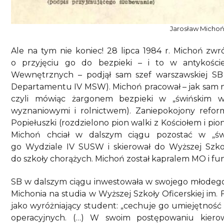
Jarosław Micho
Ale na tym nie koniec! 28 lipca 1984 r. Michoń zwr
o przyjęciu go do bezpieki – i to w antykośc
Wewnętrznych – podjął sam szef warszawskiej SB 
Departamentu IV MSW). Michoń pracował – jak sam na
czyli mówiąc żargonem bezpieki w „świńskim w
wyznaniowymi i rolnictwem). Zaniepokojony reform
Popiełuszki (rozdzielono pion walki z Kościołem i pi
Michoń chciał w dalszym ciągu pozostać w „świ
go Wydziale IV SUSW i skierował do Wyższej Szkoły
do szkoły chorążych. Michoń został kapralem MO i f
SB w dalszym ciągu inwestowała w swojego młodego 
Michonia na studia w Wyższej Szkoły Oficerskiej im. 
jako wyróżniający student: „cechuje go umiejętność
operacyjnych. (…) W swoim postępowaniu kiero