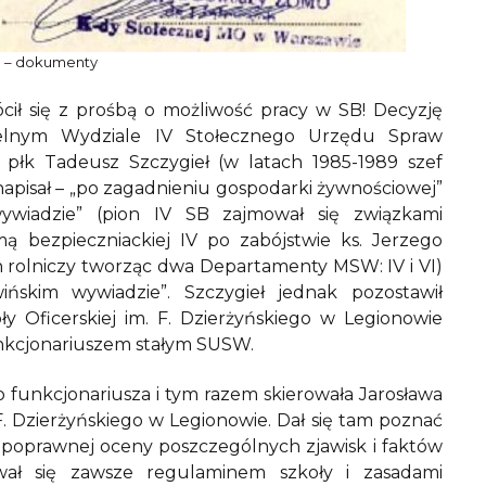
ń – dokumenty
ócił się z prośbą o możliwość pracy w SB! Decyzję
ielnym Wydziale IV Stołecznego Urzędu Spraw
płk Tadeusz Szczygieł (w latach 1985-1989 szef
pisał – „po zagadnieniu gospodarki żywnościowej”
ywiadzie” (pion IV SB zajmował się związkami
ą bezpieczniackiej IV po zabójstwie ks. Jerzego
on rolniczy tworząc dwa Departamenty MSW: IV i VI)
ńskim wywiadzie”. Szczygieł jednak pozostawił
 Oficerskiej im. F. Dzierżyńskiego w Legionowie
unkcjonariuszem stałym SUSW.
funkcjonariusza i tym razem skierowała Jarosława
F. Dzierżyńskiego w Legionowie. Dał się tam poznać
 poprawnej oceny poszczególnych zjawisk i faktów
wał się zawsze regulaminem szkoły i zasadami