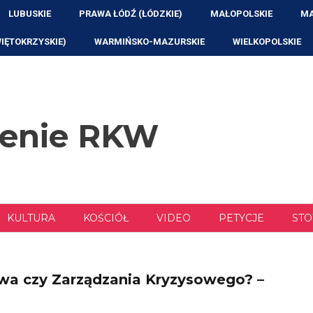
LUBUSKIE
PRAWA ŁÓDŹ (ŁÓDZKIE)
MAŁOPOLSKIE
MA
WIĘTOKRZYSKIE)
WARMIŃSKO-MAZURSKIE
WIELKOPOLSKIE
zenie RKW
KULTURA
KOŚCIÓŁ
VIDEO
PETYCJE
STO
twa czy Zarządzania Kryzysowego? –