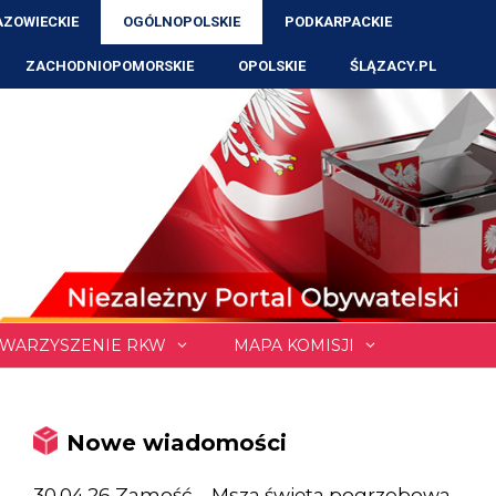
ZOWIECKIE
OGÓLNOPOLSKIE
PODKARPACKIE
ZACHODNIOPOMORSKIE
OPOLSKIE
ŚLĄZACY.PL
WARZYSZENIE RKW
MAPA KOMISJI
Nowe wiadomości
30.04.26 Zamość – Msza święta pogrzebowa,