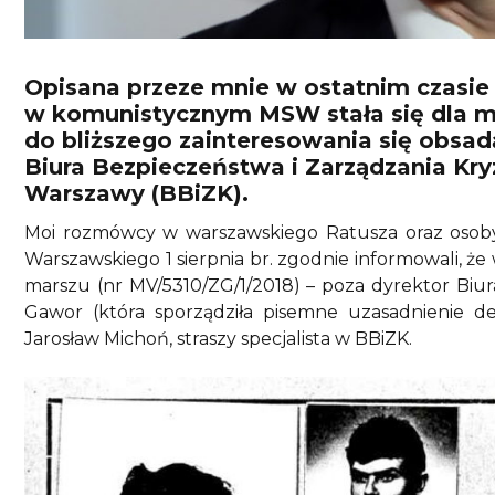
Opisana przeze mnie w ostatnim czasie
w komunistycznym MSW stała się dla m
do bliższego zainteresowania się obsad
Biura Bezpieczeństwa i Zarządzania K
Warszawy (BBiZK).
Moi rozmówcy w warszawskiego Ratusza oraz osob
Warszawskiego 1 sierpnia br. zgodnie informowali, ż
marszu (nr MV/5310/ZG/1/2018) – poza dyrektor Biu
Gawor (która sporządziła pisemne uzasadnienie de
Jarosław Michoń, straszy specjalista w BBiZK.