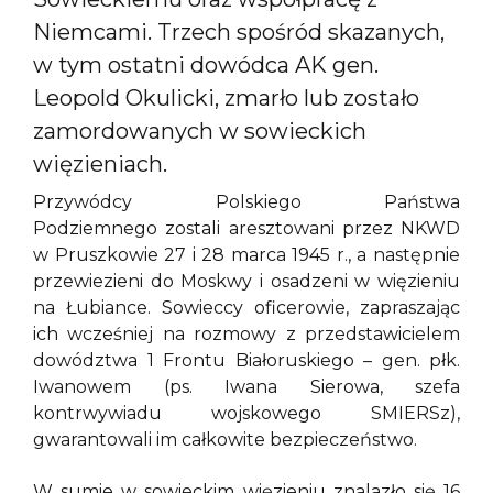
Niemcami. Trzech spośród skazanych,
w tym ostatni dowódca AK gen.
Leopold Okulicki, zmarło lub zostało
zamordowanych w sowieckich
więzieniach.
Przywódcy Polskiego Państwa
Podziemnego zostali aresztowani przez NKWD
w Pruszkowie 27 i 28 marca 1945 r., a następnie
przewiezieni do Moskwy i osadzeni w więzieniu
na Łubiance. Sowieccy oficerowie, zapraszając
ich wcześniej na rozmowy z przedstawicielem
dowództwa 1 Frontu Białoruskiego – gen. płk.
Iwanowem (ps. Iwana Sierowa, szefa
kontrwywiadu wojskowego SMIERSz),
gwarantowali im całkowite bezpieczeństwo.
W sumie w sowieckim więzieniu znalazło się 16