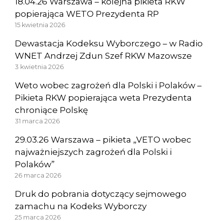
18.04.26 Warszawa – kolejna pikieta RKW
popierająca WETO Prezydenta RP
15 kwietnia 2026
Dewastacja Kodeksu Wyborczego – w Radio
WNET Andrzej Zdun Szef RKW Mazowsze
3 kwietnia 2026
Weto wobec zagrożeń dla Polski i Polaków –
Pikieta RKW popierająca weta Prezydenta
chroniące Polskę
31 marca 2026
29.03.26 Warszawa – pikieta „VETO wobec
najważniejszych zagrożeń dla Polski i
Polaków”
26 marca 2026
Druk do pobrania dotyczący sejmowego
zamachu na Kodeks Wyborczy
25 marca 2026