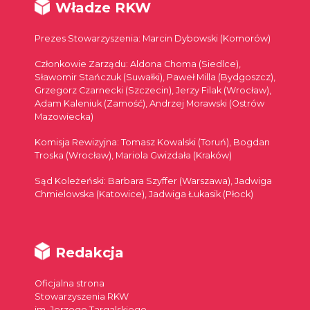
Władze RKW
Prezes Stowarzyszenia: Marcin Dybowski (Komorów)
Członkowie Zarządu: Aldona Choma (Siedlce),
Sławomir Stańczuk (Suwałki), Paweł Milla (Bydgoszcz),
Grzegorz Czarnecki (Szczecin), Jerzy Filak (Wrocław),
Adam Kaleniuk (Zamość), Andrzej Morawski (Ostrów
Mazowiecka)
Komisja Rewizyjna: Tomasz Kowalski (Toruń), Bogdan
Troska (Wrocław), Mariola Gwizdała (Kraków)
Sąd Koleżeński: Barbara Szyffer (Warszawa), Jadwiga
Chmielowska (Katowice), Jadwiga Łukasik (Płock)
Redakcja
Oficjalna strona
Stowarzyszenia RKW
im. Jerzego Targalskiego