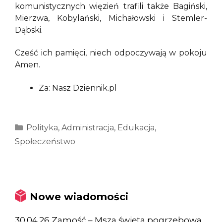
komunistycznych więzień trafili także Bagiński,
Mierzwa, Kobylański, Michałowski i Stemler-
Dąbski.
Cześć ich pamięci, niech odpoczywają w pokoju
Amen.
Za: Nasz Dziennik.pl
Kategorie
Polityka
,
Administracja
,
Edukacja
,
Społeczeństwo
Nowe wiadomości
30.04.26 Zamość – Msza święta pogrzebowa,