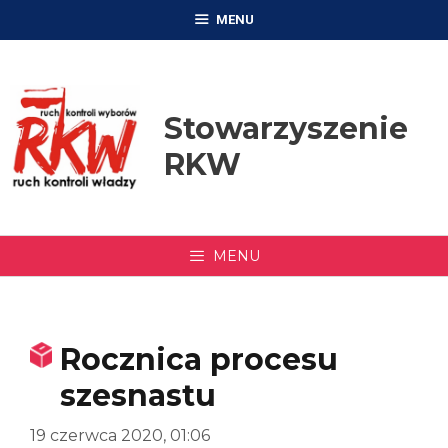
Przejdź
MENU
do
treści
Stowarzyszenie
RKW
MENU
Rocznica procesu
szesnastu
19 czerwca 2020, 01:06