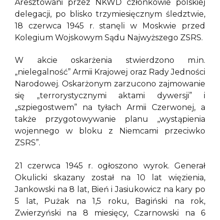
Aresztowani przez NKWD członkowie polskiej
delegacji, po blisko trzymiesięcznym śledztwie,
18 czerwca 1945 r. stanęli w Moskwie przed
Kolegium Wojskowym Sądu Najwyższego ZSRS.
W akcie oskarżenia stwierdzono m.in.
„nielegalność” Armii Krajowej oraz Rady Jedności
Narodowej. Oskarżonym zarzucono zajmowanie
się „terrorystycznymi aktami dywersji” i
„szpiegostwem” na tyłach Armii Czerwonej, a
także przygotowywanie planu „wystąpienia
wojennego w bloku z Niemcami przeciwko
ZSRS”.
21 czerwca 1945 r. ogłoszono wyrok. Generał
Okulicki skazany został na 10 lat więzienia,
Jankowski na 8 lat, Bień i Jasiukowicz na kary po
5 lat, Pużak na 1,5 roku, Bagiński na rok,
Zwierzyński na 8 miesięcy, Czarnowski na 6