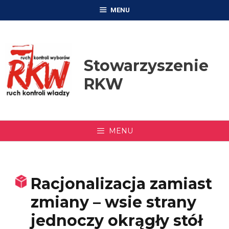
Przejdź
MENU
do
treści
Stowarzyszenie
RKW
MENU
Racjonalizacja zamiast
zmiany – wsie strany
jednoczy okrągły stół