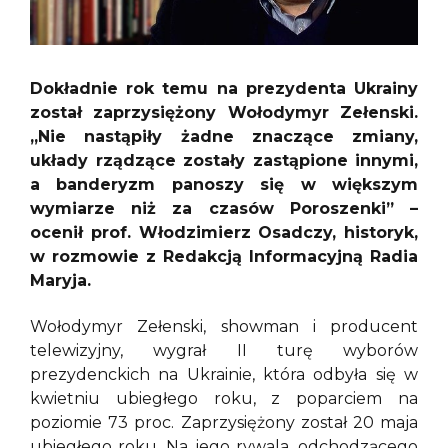
Dokładnie rok temu na prezydenta Ukrainy
został zaprzysiężony Wołodymyr Zełenski.
„Nie nastąpiły żadne znaczące zmiany,
układy rządzące zostały zastąpione innymi,
a banderyzm panoszy się w większym
wymiarze niż za czasów Poroszenki” –
ocenił prof. Włodzimierz Osadczy, historyk,
w rozmowie z Redakcją Informacyjną Radia
Maryja.
Wołodymyr Zełenski, showman i producent
telewizyjny, wygrał II turę wyborów
prezydenckich na Ukrainie, która odbyła się w
kwietniu ubiegłego roku, z poparciem na
poziomie 73 proc. Zaprzysiężony został 20 maja
ubiegłego roku. Na jego rywala, odchodzącego