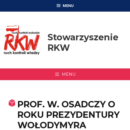
Przejdź
MENU
do
treści
Stowarzyszenie
RKW
MENU
PROF. W. OSADCZY O
ROKU PREZYDENTURY
WOŁODYMYRA