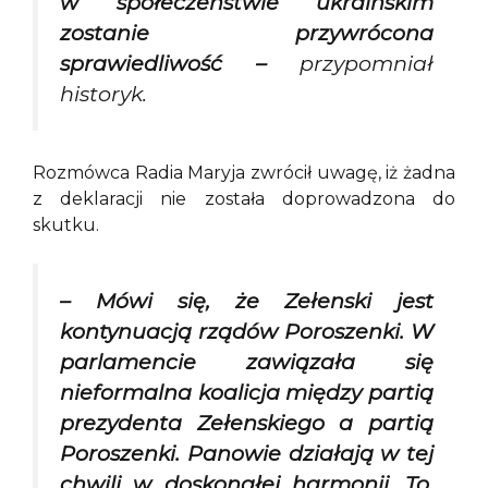
w społeczeństwie ukraińskim
zostanie przywrócona
sprawiedliwość –
przypomniał
historyk.
Rozmówca Radia Maryja zwrócił uwagę, iż żadna
z deklaracji nie została doprowadzona do
skutku.
– Mówi się, że Zełenski jest
kontynuacją rządów Poroszenki. W
parlamencie zawiązała się
nieformalna koalicja między partią
prezydenta Zełenskiego a partią
Poroszenki. Panowie działają w tej
chwili w doskonałej harmonii. To,