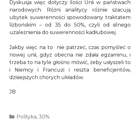
Dyskusja więc dotyczy ilości Unii w państwach
narodowych. Różni analitycy różnie szacują
ubytek suwerenności spowodowany traktatem
lizbońskim – od 35 do 50%, czyli od silnego
uzależnienia do suwerenności kadłubowej.
Jakby więc na to nie patrzeć, czas pomyśleć o
nowej unii, gdyż obecna nie zdała egzaminu, i
trzeba to na tyle głośno mówić, żeby usłyszeli to
i Niemcy i Francuzi i reszta beneficjentów,
dzisiejszych chorych układów.
JB
Kategorie
Polityka
,
30%