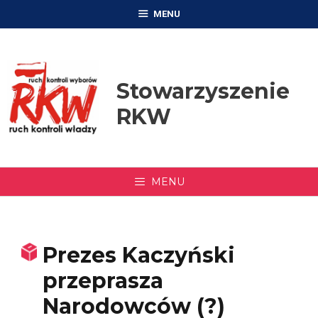
Przejdź
MENU
do
treści
Stowarzyszenie
RKW
MENU
Prezes Kaczyński
przeprasza
Narodowców (?)