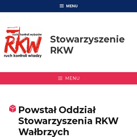
Przejdź
MENU
do
treści
Stowarzyszenie
RKW
MENU
Powstał Oddział
Stowarzyszenia RKW
Wałbrzych