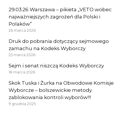
29.03.26 Warszawa – pikieta „VETO wobec
najważniejszych zagrożeń dla Polski i
Polaków”
26 marca 2026
Druk do pobrania dotyczący sejmowego
zamachu na Kodeks Wyborczy
25 marca 2026
Sejm i senat niszczą Kodeks Wyborczy
18 marca 2026
Skok Tuska i Żurka na Obwodowe Komisje
Wyborcze – bolszewickie metody
zablokowania kontroli wyborów!!!
9 grudnia 2025