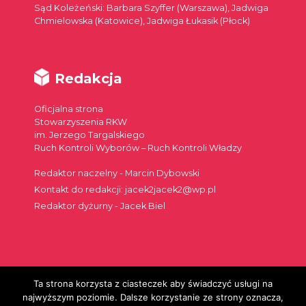
Sąd Koleżeński: Barbara Szyffer (Warszawa), Jadwiga
Chmielowska (Katowice), Jadwiga Łukasik (Płock)
Redakcja
Oficjalna strona
Stowarzyszenia RKW
im. Jerzego Targalskiego
Ruch Kontroli Wyborów – Ruch Kontroli Władzy
Redaktor naczelny - Marcin Dybowski
Kontakt do redakcji: jacek2jacek2@wp.pl
Redaktor dyżurny - Jacek Biel
Ta strona korzysta z ciasteczek aby świadczyć usługi na
Szukaj:
najwyższym poziomie. Dalsze korzystanie ze strony oznacza,