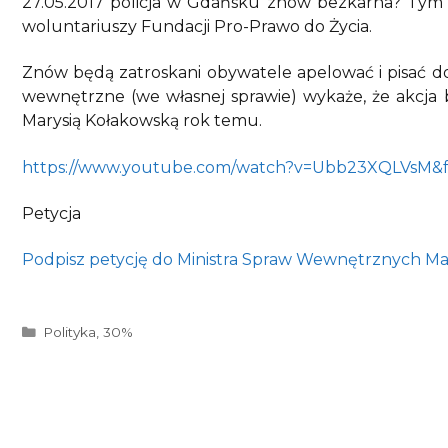
27.05.2017 policja w Gdańsku znów bezkarna? Tym
woluntariuszy Fundacji Pro-Prawo do Życia.
Znów będą zatroskani obywatele apelować i pisać do
wewnętrzne (we własnej sprawie) wykaże, że akcja 
Marysią Kołakowską rok temu.
https://www.youtube.com/watch?v=Ubb23XQLVsM&f
Petycja
Podpisz petycję do Ministra Spraw Wewnętrznych Ma
Kategorie
Polityka
,
30%