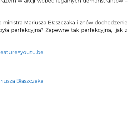
 razem w akcji wobec legalnych demonstrantów –
 ministra Mariusza Błaszczaka i znów dochodzenie
była perfekcyjna? Zapewne tak perfekcyjna, jak z
eature=youtu.be
riusza Błaszczaka