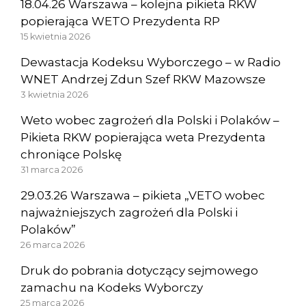
18.04.26 Warszawa – kolejna pikieta RKW
popierająca WETO Prezydenta RP
15 kwietnia 2026
Dewastacja Kodeksu Wyborczego – w Radio
WNET Andrzej Zdun Szef RKW Mazowsze
3 kwietnia 2026
Weto wobec zagrożeń dla Polski i Polaków –
Pikieta RKW popierająca weta Prezydenta
chroniące Polskę
31 marca 2026
29.03.26 Warszawa – pikieta „VETO wobec
najważniejszych zagrożeń dla Polski i
Polaków”
26 marca 2026
Druk do pobrania dotyczący sejmowego
zamachu na Kodeks Wyborczy
25 marca 2026