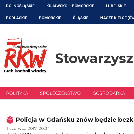
Przejdź
DOLNOŚLĄSKIE
KUJAWSKO – POMORSKIE
LUBELSKIE
do
treści
PODLASKIE
POMORSKIE
ŚLĄSKIE
NASZE KIELCE (Ś
Stowarzys
POLITYKA
SPOŁECZEŃSTWO
GOSPODARKA
Policja w Gdańsku znów będzie bezka
1 czerwca 2017, 20:34