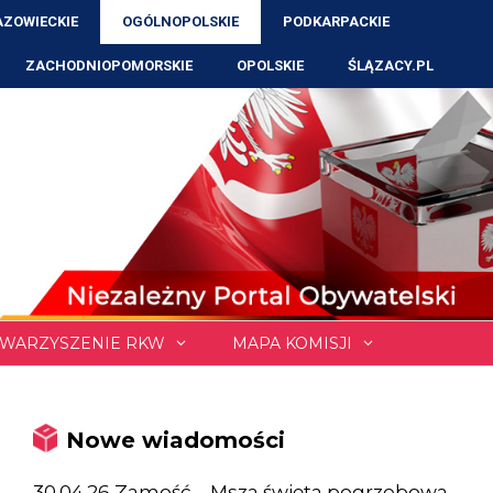
ZOWIECKIE
OGÓLNOPOLSKIE
PODKARPACKIE
ZACHODNIOPOMORSKIE
OPOLSKIE
ŚLĄZACY.PL
WARZYSZENIE RKW
MAPA KOMISJI
Nowe wiadomości
30.04.26 Zamość – Msza święta pogrzebowa,