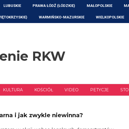
LUBUSKIE
PRAWA ŁÓDŹ (ŁÓDZKIE)
MAŁOPOLSKIE
MA
WIĘTOKRZYSKIE)
WARMIŃSKO-MAZURSKIE
WIELKOPOLSKIE
zenie RKW
KULTURA
KOŚCIÓŁ
VIDEO
PETYCJE
STO
rna i jak zwykle niewinna?