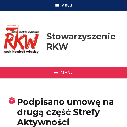
Przejdź
MENU
do
treści
Stowarzyszenie
RKW
MENU
Podpisano umowę na
drugą część Strefy
Aktywności