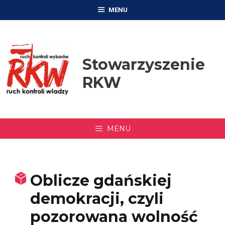
Przejdź
MENU
do
treści
Stowarzyszenie
RKW
MENU
Oblicze gdańskiej
demokracji, czyli
pozorowana wolność