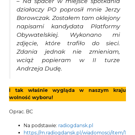
– Na spacer w miejsce spotkania
działaczy PO poprosił mnie Jerzy
Borowczak. Zostałem tam oklejony
napisami kandydata Platformy
Obywatelskiej. Wykonano mi
zdjęcie, które trafiło do sieci.
Zdania jednak nie zmieniam,
wciąż popieram w II turze
Andrzeja Dudę.
I tak właśnie wygląda w naszym kraju
wolność wyboru!
Oprac. BC
Na podstawie:
radiogdansk.pl
https://m.radiogdansk.pl/wiadomosci/item/1