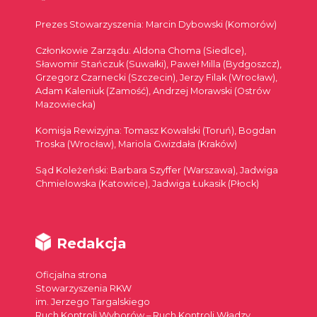
Prezes Stowarzyszenia: Marcin Dybowski (Komorów)
Członkowie Zarządu: Aldona Choma (Siedlce),
Sławomir Stańczuk (Suwałki), Paweł Milla (Bydgoszcz),
Grzegorz Czarnecki (Szczecin), Jerzy Filak (Wrocław),
Adam Kaleniuk (Zamość), Andrzej Morawski (Ostrów
Mazowiecka)
Komisja Rewizyjna: Tomasz Kowalski (Toruń), Bogdan
Troska (Wrocław), Mariola Gwizdała (Kraków)
Sąd Koleżeński: Barbara Szyffer (Warszawa), Jadwiga
Chmielowska (Katowice), Jadwiga Łukasik (Płock)
Redakcja
Oficjalna strona
Stowarzyszenia RKW
im. Jerzego Targalskiego
Ruch Kontroli Wyborów – Ruch Kontroli Władzy