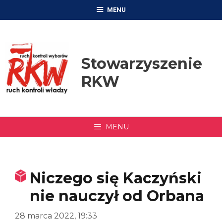
Przejdź
MENU
do
treści
Stowarzyszenie
RKW
MENU
Niczego się Kaczyński
nie nauczył od Orbana
28 marca 2022, 19:33