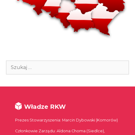
Szukaj:
Władze RKW
Prezes Stowarzyszenia: Marcin Dybowski (Komorów)
Członkowie Zarządu: Aldona Choma (Siedlce),