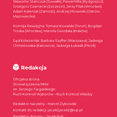
Sławomir Stańczuk (Suwałki), Paweł Milla (Bydgoszcz),
Grzegorz Czarnecki (Szczecin), Jerzy Filak (Wrocław),
Adam Kaleniuk (Zamość), Andrzej Morawski (Ostrów
Mazowiecka)
Komisja Rewizyjna: Tomasz Kowalski (Toruń), Bogdan
Troska (Wrocław), Mariola Gwizdała (Kraków)
Sąd Koleżeński: Barbara Szyffer (Warszawa), Jadwiga
Chmielowska (Katowice), Jadwiga Łukasik (Płock)
Redakcja
Oficjalna strona
Stowarzyszenia RKW
im. Jerzego Targalskiego
Ruch Kontroli Wyborów – Ruch Kontroli Władzy
Redaktor naczelny - Marcin Dybowski
Kontakt do redakcji: jacek2jacek2@wp.pl
Redaktor dyżurny - Jacek Biel