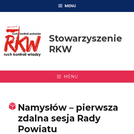
Przejdź
MENU
do
treści
Stowarzyszenie
RKW
MENU
Namysłów – pierwsza
zdalna sesja Rady
Powiatu