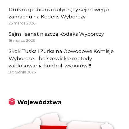
Druk do pobrania dotyczący sejmowego
zamachu na Kodeks Wyborczy
25 marca 2026
Sejm i senat niszczą Kodeks Wyborczy
18 marca 2026
Skok Tuska i Żurka na Obwodowe Komisje
Wyborcze – bolszewickie metody
zablokowania kontroli wyborów!!!
9 grudnia 2025
Województwa