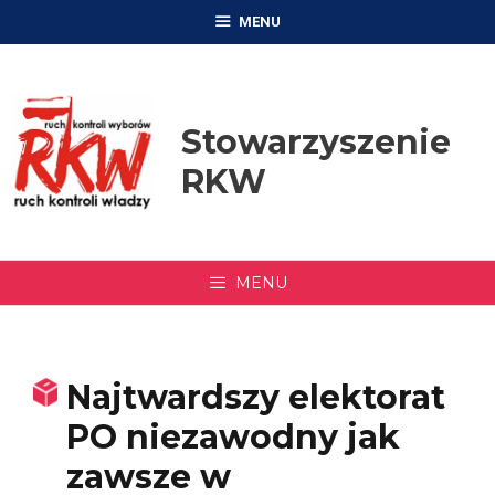
Przejdź
MENU
do
treści
Stowarzyszenie
RKW
MENU
Najtwardszy elektorat
PO niezawodny jak
zawsze w