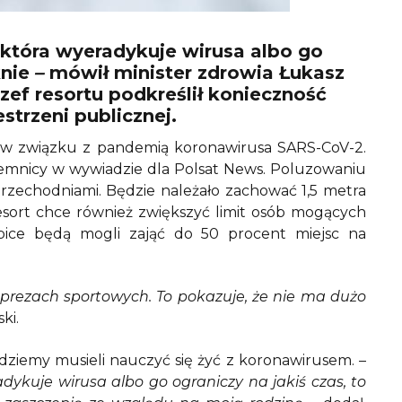
 która wyeradykuje wirusa albo go
knie
–
mówił minister zdrowia Łukasz
ef resortu podkreślił konieczność
strzeni publicznej.
e w związku z pandemią koronawirusa SARS-CoV-2.
jemnicy w wywiadzie dla Polsat News. Poluzowaniu
przechodniami. Będzie należało zachować 1,5 metra
esort chce również zwiększyć limit osób mogących
bice będą mogli zająć do 50 procent miejsc na
prezach sportowych. To pokazuje, że nie ma dużo
ki.
ędziemy musieli nauczyć się żyć z koronawirusem. –
dykuje wirusa albo go ograniczy na jakiś czas, to