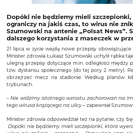
Dopóki nie będziemy mieli szczepionki,
ograniczy na jakiś czas, to wirus nie zni
Szumowski na antenie „Polsat News”. Sz
dalszego korzystania z maseczek w prze
21 lipca w życie wejdą nowe przepisy obowiązując
Minister zdrowia Łukasz Szumowski uchylił rąbka ta
ulegną przepisy dotyczące m.in. odległości między 
tzw. dystansu społecznego (do tej pory 2 metry). R
obrzejrzeć mecz na stadionie. Według planów ki
trybunach.
– Nie widzimy istotnego wzrostu zachorowań na im
tego wirusa krążącego na ulicy
– zapewniał Szumows
Minister zdrowia odpowiedział też na pytanie, czy b
Dopóki nie będziemy mieli szczepionki, która wyera