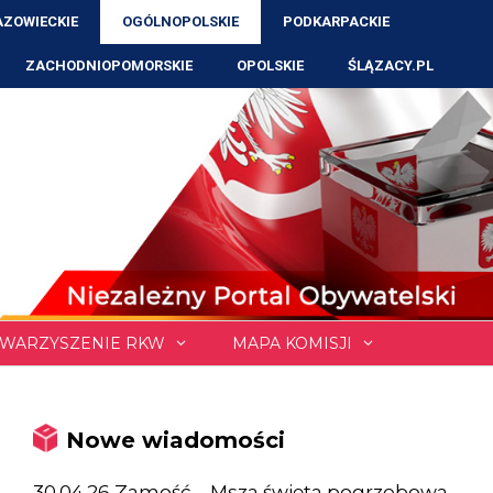
ZOWIECKIE
OGÓLNOPOLSKIE
PODKARPACKIE
ZACHODNIOPOMORSKIE
OPOLSKIE
ŚLĄZACY.PL
WARZYSZENIE RKW
MAPA KOMISJI
Nowe wiadomości
30.04.26 Zamość – Msza święta pogrzebowa,