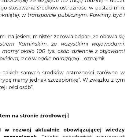
 zaszczepię ze względu na moją rodzinę
– dodał.
go stosowania środków ostrożności w postaci m.in.
kniętej, w transporcie publicznym. Powinny być i
na jesieni, minister zdrowia odparł, że obawia się
istrem Kamińskim, ze wszystkimi wojewodami,
y mamy około 100 tys. osób dziennie z objawami
s covidem, a co w ogóle paragrypą
– oznajmił.
a takich samych środków ostrożności zarówno w
a grypę mamy jednak szczepionkę”. W związku z tym
j ilości osób”.
em na stronie źródłowej:
]
d w rozwój aktualnie obowiązującej wiedzy