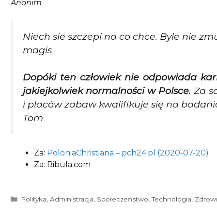
Anonim
Niech sie szczepi na co chce. Byle nie zm
magis
Dopóki ten człowiek nie odpowiada kar
jakiejkolwiek normalności w Polsce.
Za sa
i placów zabaw kwalifikuje się na badani
Tom
Za:
PoloniaChristiana – pch24.pl (2020-07-20)
Za: Bibula.com
Kategorie
Polityka
,
Administracja
,
Społeczeństwo
,
Technologia
,
Zdrow