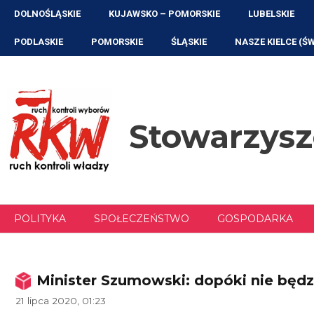
Przejdź
DOLNOŚLĄSKIE
KUJAWSKO – POMORSKIE
LUBELSKIE
do
treści
PODLASKIE
POMORSKIE
ŚLĄSKIE
NASZE KIELCE (Ś
Stowarzys
POLITYKA
SPOŁECZEŃSTWO
GOSPODARKA
Minister Szumowski: dopóki nie będzi
21 lipca 2020, 01:23