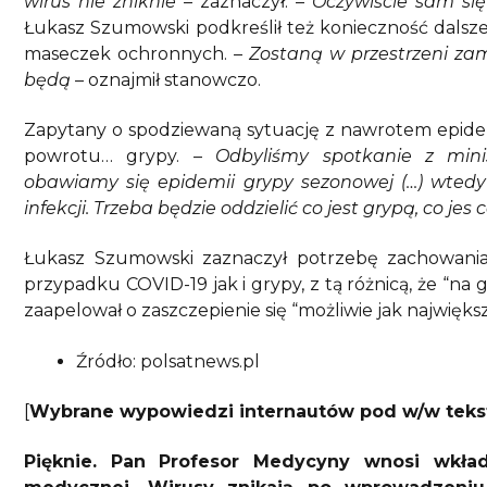
wirus nie zniknie
– zaznaczył. –
Oczywiście sam się
Łukasz Szumowski podkreślił też konieczność dalsze
maseczek ochronnych. –
Zostaną w przestrzeni zam
będą
– oznajmił stanowczo.
Zapytany o spodziewaną sytuację z nawrotem epidemii 
powrotu… grypy. –
Odbyliśmy spotkanie z min
obawiamy się epidemii grypy sezonowej (…) wted
infekcji. Trzeba będzie oddzielić co jest grypą, co je
Łukasz Szumowski zaznaczył potrzebę zachowani
przypadku COVID-19 jak i grypy, z tą różnicą, że “n
zaapelował o zaszczepienie się “możliwie jak największe
Źródło: polsatnews.pl
[
Wybrane wypowiedzi internautów pod w/w tekst
Pięknie. Pan Profesor Medycyny wnosi wkła