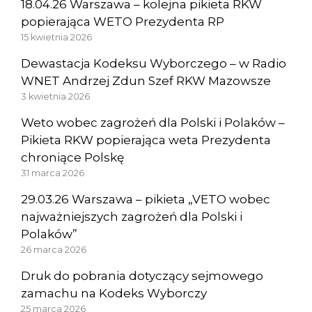
18.04.26 Warszawa – kolejna pikieta RKW
popierająca WETO Prezydenta RP
15 kwietnia 2026
Dewastacja Kodeksu Wyborczego – w Radio
WNET Andrzej Zdun Szef RKW Mazowsze
3 kwietnia 2026
Weto wobec zagrożeń dla Polski i Polaków –
Pikieta RKW popierająca weta Prezydenta
chroniące Polskę
31 marca 2026
29.03.26 Warszawa – pikieta „VETO wobec
najważniejszych zagrożeń dla Polski i
Polaków”
26 marca 2026
Druk do pobrania dotyczący sejmowego
zamachu na Kodeks Wyborczy
25 marca 2026