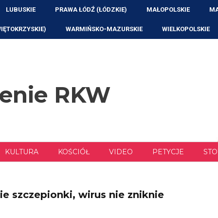
LUBUSKIE
PRAWA ŁÓDŹ (ŁÓDZKIE)
MAŁOPOLSKIE
MA
WIĘTOKRZYSKIE)
WARMIŃSKO-MAZURSKIE
WIELKOPOLSKIE
zenie RKW
KULTURA
KOŚCIÓŁ
VIDEO
PETYCJE
STO
e szczepionki, wirus nie zniknie