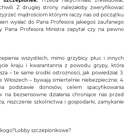
 szczepionek.
Trzeba natychmiast zrewidować
hwili. Z drugiej strony należałoby zweryfikować
rzyjrzeć mądrościom którymi raczy nas od początku
inien wysłać do Pana Profesora jakiegoś zaufanego
szy Pana Profesora Ministra zapytał czy na pewno
zepienia wszystkich, mimo grzybicy płuc i innych
ięcie kraju i kwarantanna z powodu grypy, która
a – te same środki ostrożności, jak powiedział; 3.
e Włoszech – bywają śmiertelnie niebezpieczne; 4.
na podstawie donosów, celem spacyfikowania
w na bezsensowne działania chroniące nas przed
a, niszczenie szkolnictwa i gospodarki, zamykanie
z kogo?Lobby szczepionkowe?