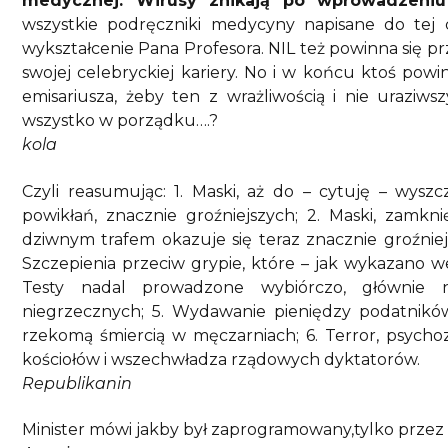
medycznej. Wirusy znikają po wprowadzeniu
wszystkie podręczniki medycyny napisane do tej c
wykształcenie Pana Profesora. NIL też powinna się p
swojej celebryckiej kariery. No i w końcu ktoś pow
emisariusza, żeby ten z wrażliwością i nie uraziw
wszystko w porządku….?
kola
Czyli reasumując: 1. Maski, aż do – cytuję – wyszc
powikłań, znacznie groźniejszych; 2. Maski, zamkn
dziwnym trafem okazuje się teraz znacznie groźniejsz
Szczepienia przeciw grypie, które – jak wykazano w
Testy nadal prowadzone wybiórczo, głównie 
niegrzecznych; 5. Wydawanie pieniędzy podatnikó
rzekomą śmiercią w męczarniach; 6. Terror, psychoz
kościołów i wszechwładza rządowych dyktatorów.
Republikanin
Minister mówi jakby był zaprogramowany,tylko prze