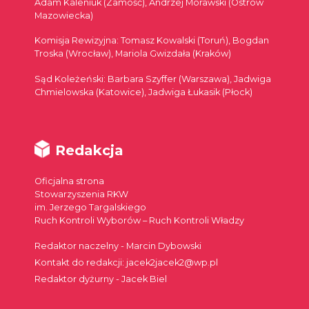
Adam Kaleniuk (Zamość), Andrzej Morawski (Ostrów
Mazowiecka)
Komisja Rewizyjna: Tomasz Kowalski (Toruń), Bogdan
Troska (Wrocław), Mariola Gwizdała (Kraków)
Sąd Koleżeński: Barbara Szyffer (Warszawa), Jadwiga
Chmielowska (Katowice), Jadwiga Łukasik (Płock)
Redakcja
Oficjalna strona
Stowarzyszenia RKW
im. Jerzego Targalskiego
Ruch Kontroli Wyborów – Ruch Kontroli Władzy
Redaktor naczelny - Marcin Dybowski
Kontakt do redakcji: jacek2jacek2@wp.pl
Redaktor dyżurny - Jacek Biel