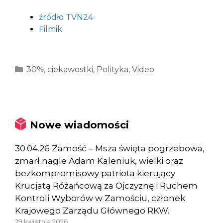
źródło TVN24
Filmik
Kategorie
30%
,
ciekawostki
,
Polityka
,
Video
Nowe wiadomości
30.04.26 Zamość – Msza święta pogrzebowa,
zmarł nagle Adam Kaleniuk, wielki oraz
bezkompromisowy patriota kierujący
Krucjatą Różańcową za Ojczyznę i Ruchem
Kontroli Wyborów w Zamościu, członek
Krajowego Zarządu Głównego RKW.
29 kwietnia 2026