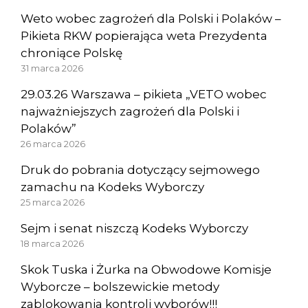
Weto wobec zagrożeń dla Polski i Polaków –
Pikieta RKW popierająca weta Prezydenta
chroniące Polskę
31 marca 2026
29.03.26 Warszawa – pikieta „VETO wobec
najważniejszych zagrożeń dla Polski i
Polaków”
26 marca 2026
Druk do pobrania dotyczący sejmowego
zamachu na Kodeks Wyborczy
25 marca 2026
Sejm i senat niszczą Kodeks Wyborczy
18 marca 2026
Skok Tuska i Żurka na Obwodowe Komisje
Wyborcze – bolszewickie metody
zablokowania kontroli wyborów!!!