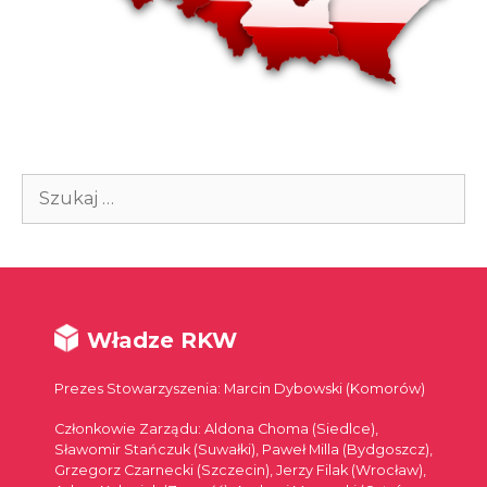
Szukaj:
Władze RKW
Prezes Stowarzyszenia: Marcin Dybowski (Komorów)
Członkowie Zarządu: Aldona Choma (Siedlce),
Sławomir Stańczuk (Suwałki), Paweł Milla (Bydgoszcz),
Grzegorz Czarnecki (Szczecin), Jerzy Filak (Wrocław),