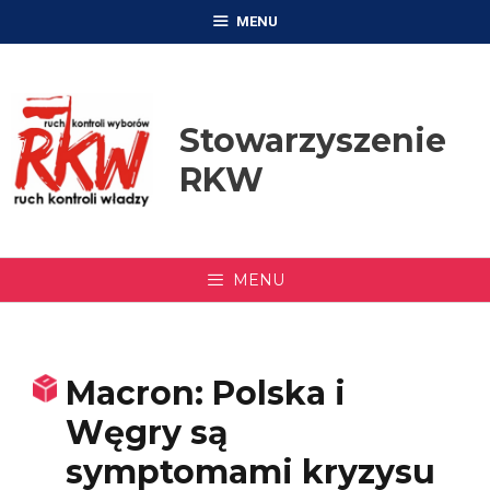
Przejdź
MENU
do
treści
Stowarzyszenie
RKW
MENU
Macron: Polska i
Węgry są
symptomami kryzysu