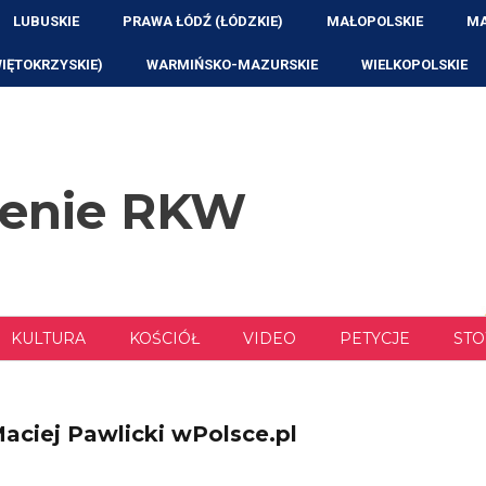
LUBUSKIE
PRAWA ŁÓDŹ (ŁÓDZKIE)
MAŁOPOLSKIE
MA
WIĘTOKRZYSKIE)
WARMIŃSKO-MAZURSKIE
WIELKOPOLSKIE
zenie RKW
KULTURA
KOŚCIÓŁ
VIDEO
PETYCJE
STO
aciej Pawlicki wPolsce.pl