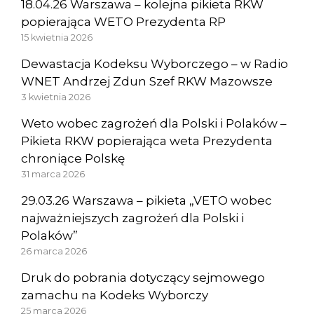
18.04.26 Warszawa – kolejna pikieta RKW
popierająca WETO Prezydenta RP
15 kwietnia 2026
Dewastacja Kodeksu Wyborczego – w Radio
WNET Andrzej Zdun Szef RKW Mazowsze
3 kwietnia 2026
Weto wobec zagrożeń dla Polski i Polaków –
Pikieta RKW popierająca weta Prezydenta
chroniące Polskę
31 marca 2026
29.03.26 Warszawa – pikieta „VETO wobec
najważniejszych zagrożeń dla Polski i
Polaków”
26 marca 2026
Druk do pobrania dotyczący sejmowego
zamachu na Kodeks Wyborczy
25 marca 2026