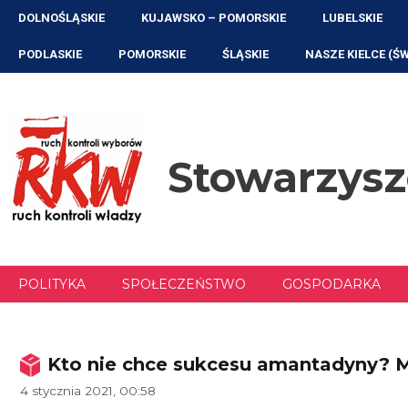
Przejdź
DOLNOŚLĄSKIE
KUJAWSKO – POMORSKIE
LUBELSKIE
do
treści
PODLASKIE
POMORSKIE
ŚLĄSKIE
NASZE KIELCE (Ś
Stowarzys
POLITYKA
SPOŁECZEŃSTWO
GOSPODARKA
Kto nie chce sukcesu amantadyny? M
4 stycznia 2021, 00:58