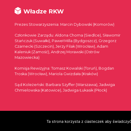
Władze RKW
Prezes Stowarzyszenia: Marcin Dybowski (Komorów)
Członkowie Zarządu: Aldona Choma (Siedlce), Sławomir
Stańczuk (Suwałki), Paweł Milla (Bydgoszcz), Grzegorz
Czarnecki (Szczecin), Jerzy Filak (Wrocław), Adam
Kaleniuk (Zamość), Andrzej Morawski (Ostrów
Mazowiecka)
Komisja Rewizyjna: Tomasz Kowalski (Toruń), Bogdan
Troska (Wrocław), Mariola Gwizdała (Kraków)
Sąd Koleżeński: Barbara Szyffer (Warszawa), Jadwiga
Chmielowska (Katowice), Jadwiga Łukasik (Płock)
© 2026
Ta strona korzysta z ciasteczek aby świadczyć