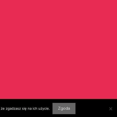
Szukaj:
Zgoda
że zgadzasz się na ich użycie.