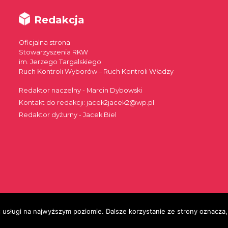
Redakcja
Oficjalna strona
Stowarzyszenia RKW
im. Jerzego Targalskiego
Ruch Kontroli Wyborów – Ruch Kontroli Władzy
Redaktor naczelny - Marcin Dybowski
Kontakt do redakcji: jacek2jacek2@wp.pl
Redaktor dyżurny - Jacek Biel
 usługi na najwyższym poziomie. Dalsze korzystanie ze strony oznacza, 