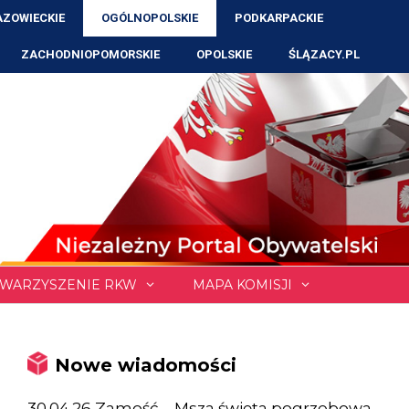
ZOWIECKIE
OGÓLNOPOLSKIE
PODKARPACKIE
ZACHODNIOPOMORSKIE
OPOLSKIE
ŚLĄZACY.PL
WARZYSZENIE RKW
MAPA KOMISJI
Nowe wiadomości
30.04.26 Zamość – Msza święta pogrzebowa,