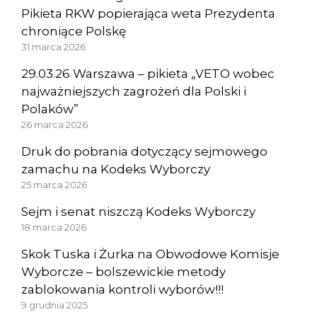
Pikieta RKW popierająca weta Prezydenta
chroniące Polskę
31 marca 2026
29.03.26 Warszawa – pikieta „VETO wobec
najważniejszych zagrożeń dla Polski i
Polaków”
26 marca 2026
Druk do pobrania dotyczący sejmowego
zamachu na Kodeks Wyborczy
25 marca 2026
Sejm i senat niszczą Kodeks Wyborczy
18 marca 2026
Skok Tuska i Żurka na Obwodowe Komisje
Wyborcze – bolszewickie metody
zablokowania kontroli wyborów!!!
9 grudnia 2025