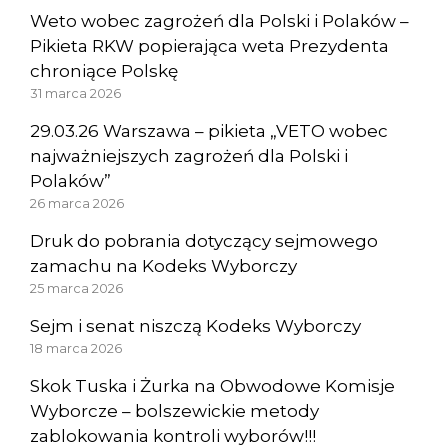
Weto wobec zagrożeń dla Polski i Polaków –
Pikieta RKW popierająca weta Prezydenta
chroniące Polskę
31 marca 2026
29.03.26 Warszawa – pikieta „VETO wobec
najważniejszych zagrożeń dla Polski i
Polaków”
26 marca 2026
Druk do pobrania dotyczący sejmowego
zamachu na Kodeks Wyborczy
25 marca 2026
Sejm i senat niszczą Kodeks Wyborczy
18 marca 2026
Skok Tuska i Żurka na Obwodowe Komisje
Wyborcze – bolszewickie metody
zablokowania kontroli wyborów!!!