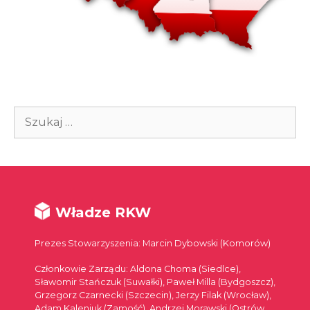
Szukaj:
Władze RKW
Prezes Stowarzyszenia: Marcin Dybowski (Komorów)
Członkowie Zarządu: Aldona Choma (Siedlce),
Sławomir Stańczuk (Suwałki), Paweł Milla (Bydgoszcz),
Grzegorz Czarnecki (Szczecin), Jerzy Filak (Wrocław),
Adam Kaleniuk (Zamość), Andrzej Morawski (Ostrów