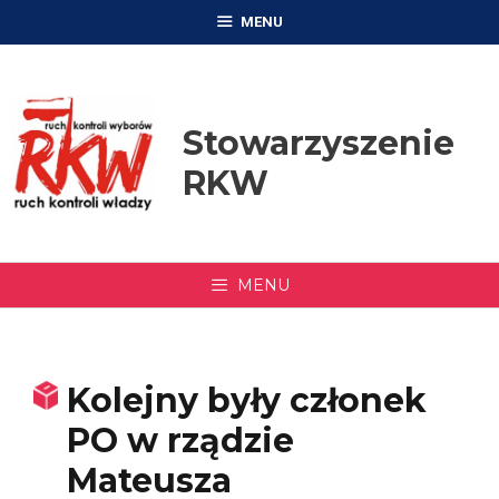
Przejdź
MENU
do
treści
Stowarzyszenie
RKW
MENU
Kolejny były członek
PO w rządzie
Mateusza