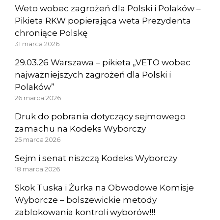
Weto wobec zagrożeń dla Polski i Polaków –
Pikieta RKW popierająca weta Prezydenta
chroniące Polskę
31 marca 2026
29.03.26 Warszawa – pikieta „VETO wobec
najważniejszych zagrożeń dla Polski i
Polaków”
26 marca 2026
Druk do pobrania dotyczący sejmowego
zamachu na Kodeks Wyborczy
25 marca 2026
Sejm i senat niszczą Kodeks Wyborczy
18 marca 2026
Skok Tuska i Żurka na Obwodowe Komisje
Wyborcze – bolszewickie metody
zablokowania kontroli wyborów!!!