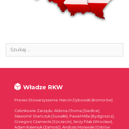
Szukaj:
Władze RKW
Prezes Stowarzyszenia: Marcin Dybowski (Komorów)
Członkowie Zarządu: Aldona Choma (Siedlce),
Sławomir Stańczuk (Suwałki), Paweł Milla (Bydgoszcz),
Grzegorz Czarnecki (Szczecin), Jerzy Filak (Wrocław),
Adam Kaleniuk (Zamość), Andrzej Morawski (Ostrów