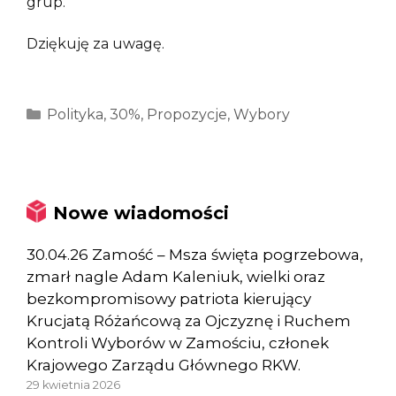
grup.
Dziękuję za uwagę.
Kategorie
Polityka
,
30%
,
Propozycje
,
Wybory
Nowe wiadomości
30.04.26 Zamość – Msza święta pogrzebowa,
zmarł nagle Adam Kaleniuk, wielki oraz
bezkompromisowy patriota kierujący
Krucjatą Różańcową za Ojczyznę i Ruchem
Kontroli Wyborów w Zamościu, członek
Krajowego Zarządu Głównego RKW.
29 kwietnia 2026