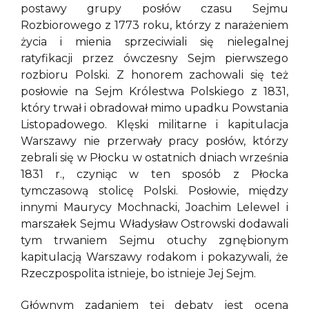
postawy grupy posłów czasu Sejmu
Rozbiorowego z 1773 roku, którzy z narażeniem
życia i mienia sprzeciwiali się nielegalnej
ratyfikacji przez ówczesny Sejm pierwszego
rozbioru Polski. Z honorem zachowali się też
posłowie na Sejm Królestwa Polskiego z 1831,
który trwał i obradował mimo upadku Powstania
Listopadowego. Klęski militarne i kapitulacja
Warszawy nie przerwały pracy posłów, którzy
zebrali się w Płocku w ostatnich dniach września
1831 r., czyniąc w ten sposób z Płocka
tymczasową stolicę Polski. Posłowie, między
innymi Maurycy Mochnacki, Joachim Lelewel i
marszałek Sejmu Władysław Ostrowski dodawali
tym trwaniem Sejmu otuchy zgnębionym
kapitulacją Warszawy rodakom i pokazywali, że
Rzeczpospolita istnieje, bo istnieje Jej Sejm.
Głównym zadaniem tej debaty jest ocena