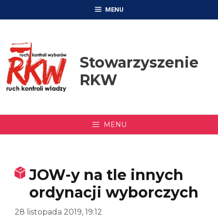
Przejdź
MENU
do
treści
Stowarzyszenie
RKW
MENU
JOW-y na tle innych
ordynacji wyborczych
28 listopada 2019, 19:12