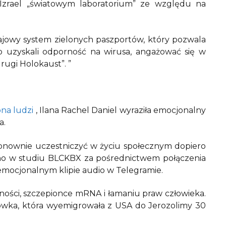
 Izrael „światowym laboratorium” ze względu na
krajowy system zielonych paszportów, który pozwala
ub uzyskali odporność na wirusa, angażować się w
rugi Holokaust”. ”
ona ludzi
, Ilana Rachel Daniel wyraziła emocjonalny
a.
onownie uczestniczyć w życiu społecznym dopiero
uino w studiu BLCKBX za pośrednictwem połączenia
j emocjonalnym klipie audio w Telegramie.
lności, szczepionce mRNA i łamaniu praw człowieka.
ówka, która wyemigrowała z USA do Jerozolimy 30