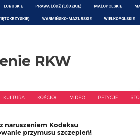
LUBUSKIE
PRAWA ŁÓDŹ (ŁÓDZKIE)
MAŁOPOLSKIE
MA
WIĘTOKRZYSKIE)
WARMIŃSKO-MAZURSKIE
WIELKOPOLSKIE
zenie RKW
KULTURA
KOŚCIÓŁ
VIDEO
PETYCJE
STO
u z naruszeniem Kodeksu
owanie przymusu szczepień!