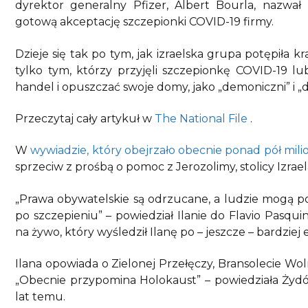
dyrektor generalny Pfizer, Albert Bourla, nazwał
gotową akceptację szczepionki COVID-19 firmy.
Dzieje się tak po tym, jak izraelska grupa potępiła 
tylko tym, którzy przyjęli szczepionkę COVID-19 l
handel i opuszczać swoje domy, jako „demoniczni” i „d
Przeczytaj cały artykuł w
The National File
.
W
wywiadzie, który obejrzało obecnie ponad pół mili
sprzeciw z prośbą o pomoc z Jerozolimy, stolicy Izrael
„Prawa obywatelskie są odrzucane, a ludzie mogą p
po szczepieniu” – powiedział Ilanie do Flavio Pasq
na żywo, który wyśledził Ilanę po – jeszcze – bardzie
Ilana opowiada o Zielonej Przełęczy, Bransolecie Wo
„Obecnie przypomina Holokaust” – powiedziała Żyd
lat temu.