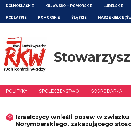
Przejdź
DOLNOŚLĄSKIE
KUJAWSKO – POMORSKIE
LUBELSKIE
do
treści
PODLASKIE
POMORSKIE
ŚLĄSKIE
NASZE KIELCE (Ś
Stowarzys
POLITYKA
SPOŁECZEŃSTWO
GOSPODARKA
Izraelczycy wnieśli pozew w związk
Norymberskiego, zakazującego stos