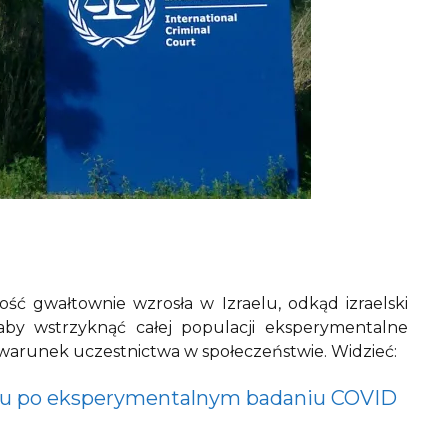
ość gwałtownie wzrosła w Izraelu, odkąd izraelski
aby wstrzyknąć całej populacji eksperymentalne
warunek uczestnictwa w społeczeństwie. Widzieć:
aelu po eksperymentalnym badaniu COVID