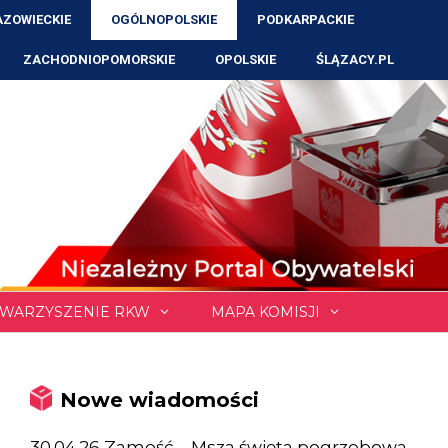
ZOWIECKIE
OGÓLNOPOLSKIE
PODKARPACKIE
ZACHODNIOPOMORSKIE
OPOLSKIE
ŚLĄZACY.PL
WARZYSZENIE RKW
MAPA KOMISJI
Nowe wiadomości
30.04.26 Zamość – Msza święta pogrzebowa,