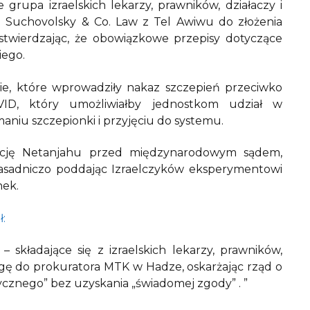
 grupa izraelskich lekarzy, prawników, działaczy i
. Suchovolsky & Co. Law z Tel Awiwu do złożenia
twierdzając, że obowiązkowe przepisy dotyczące
iego.
cie, które wprowadziły nakaz szczepień przeciwko
ID, który umożliwiałby jednostkom udział w
aniu szczepionki i przyjęciu do systemu.
rację Netanjahu przed międzynarodowym sądem,
zasadniczo poddając Izraelczyków eksperymentowi
ek.
:
składające się z izraelskich lekarzy, prawników,
argę do prokuratora MTK w Hadze, oskarżając rząd o
nego” bez uzyskania „świadomej zgody” . ”