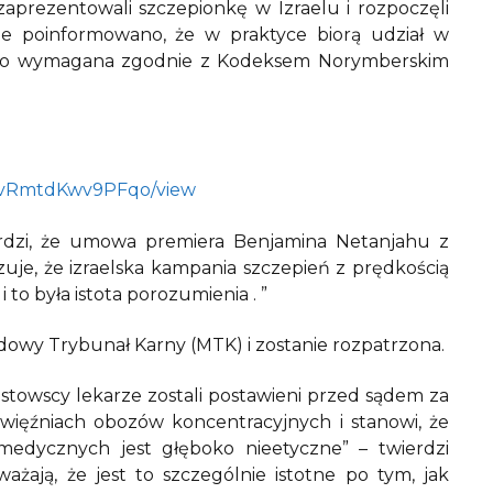
zaprezentowali szczepionkę w Izraelu i rozpoczęli
ie poinformowano, że w praktyce biorą udział w
a to wymagana zgodnie z Kodeksem Norymberskim
tFhvRmtdKwv9PFqo/view
erdzi, że umowa premiera Benjamina Netanjahu z
je, że izraelska kampania szczepień z prędkością
o była istota porozumienia . ”
owy Trybunał Karny (MTK) i zostanie rozpatrzona.
istowscy lekarze zostali postawieni przed sądem za
ęźniach obozów koncentracyjnych i stanowi, że
edycznych jest głęboko nieetyczne” – twierdzi
ają, że jest to szczególnie istotne po tym, jak