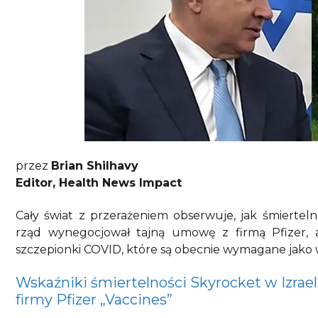
przez
Brian Shilhavy
Editor, Health News Impact
Cały świat z przerażeniem obserwuje, jak śmierteln
rząd wynegocjował tajną umowę z firmą Pfizer, 
szczepionki COVID, które są obecnie wymagane jako 
Wskaźniki śmiertelności Skyrocket w Izr
firmy Pfizer „Vaccines”