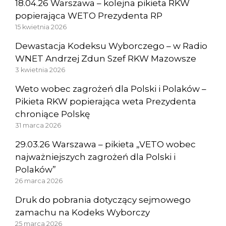
18.04.26 Warszawa – kolejna pikieta RKW
popierająca WETO Prezydenta RP
15 kwietnia 2026
Dewastacja Kodeksu Wyborczego – w Radio
WNET Andrzej Zdun Szef RKW Mazowsze
3 kwietnia 2026
Weto wobec zagrożeń dla Polski i Polaków –
Pikieta RKW popierająca weta Prezydenta
chroniące Polskę
31 marca 2026
29.03.26 Warszawa – pikieta „VETO wobec
najważniejszych zagrożeń dla Polski i
Polaków”
26 marca 2026
Druk do pobrania dotyczący sejmowego
zamachu na Kodeks Wyborczy
25 marca 2026