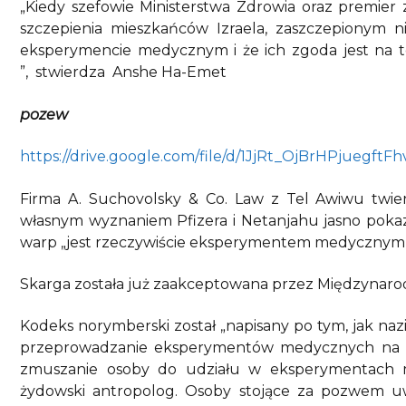
„Kiedy szefowie Ministerstwa Zdrowia oraz premier 
szczepienia mieszkańców Izraela, zaszczepionym n
eksperymencie medycznym i że ich zgoda jest n
”, stwierdza Anshe Ha-Emet
pozew
https://drive.google.com/file/d/1JjRt_OjBrHPjuegf
Firma A. Suchovolsky & Co. Law z Tel Awiwu twi
własnym wyznaniem Pfizera i Netanjahu jasno pokazu
warp „jest rzeczywiście eksperymentem medycznym i t
Skarga została już zaakceptowana przez Międzynarod
Kodeks norymberski został „napisany po tym, jak naz
przeprowadzanie eksperymentów medycznych na wi
zmuszanie osoby do udziału w eksperymentach m
żydowski antropolog. Osoby stojące za pozwem uważ