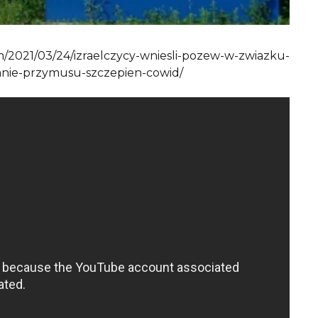
om/2021/03/24/izraelczycy-wniesli-pozew-w-zwiazku-
nie-przymusu-szczepien-cowid/