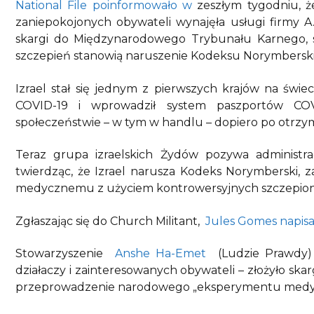
National File poinformowało w
zeszłym tygodniu, że
zaniepokojonych obywateli wynajęła usługi firmy A
skargi do Międzynarodowego Trybunału Karnego, s
szczepień stanowią naruszenie Kodeksu Norymbersk
Izrael stał się jednym z pierwszych krajów na świe
COVID-19 i wprowadził system paszportów COV
społeczeństwie – w tym w handlu – dopiero po otrzym
Teraz grupa izraelskich Żydów pozywa administ
twierdząc, że Izrael narusza Kodeks Norymberski, 
medycznemu z użyciem kontrowersyjnych szczepion
Zgłaszając się do Church Militant,
Jules Gomes napisał
Stowarzyszenie
Anshe Ha-Emet
(Ludzie Prawdy) – 
działaczy i zainteresowanych obywateli – złożyło sk
przeprowadzenie narodowego „eksperymentu medycz