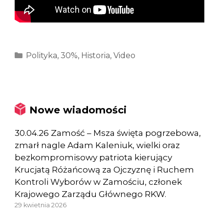
Kategorie
Polityka
,
30%
,
Historia
,
Video
Nowe wiadomości
30.04.26 Zamość – Msza święta pogrzebowa,
zmarł nagle Adam Kaleniuk, wielki oraz
bezkompromisowy patriota kierujący
Krucjatą Różańcową za Ojczyznę i Ruchem
Kontroli Wyborów w Zamościu, członek
Krajowego Zarządu Głównego RKW.
29 kwietnia 2026