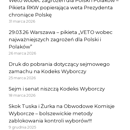
Weto wobec zagrożeń dla Polski i Polaków –
Pikieta RKW popierająca weta Prezydenta
chroniące Polskę
31 marca 2026
29.03.26 Warszawa – pikieta „VETO wobec
najważniejszych zagrożeń dla Polski i
Polaków”
26 marca 2026
Druk do pobrania dotyczący sejmowego
zamachu na Kodeks Wyborczy
25 marca 2026
Sejm i senat niszczą Kodeks Wyborczy
18 marca 2026
Skok Tuska i Żurka na Obwodowe Komisje
Wyborcze – bolszewickie metody
zablokowania kontroli wyborów!!!
9 grudnia 2025