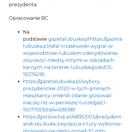
prezydenta.
Opracowanie BC
Na
podstawie
gazetalubuska.pl
https://gazeta
lubuska.pl/rafal-trzaskowski-wygral-w-
wojewodztwie-lubuskim-zdecydowanie-
zwyciezyl-miedzy-innymi-w-zakladach-
karnych-na-terenie-lubuskiego/ar/c15-
15076295
https://gazetalubuska.pl/wybory-
prezydenckie-2020-w-tych-gminach-
mieszkancy-zmienili-zdanie-glosowali-
inaczej-niz-w-pierwszej-turze/ga/c1-
15077559/zd/44285981
https://gorzow.tvp.pl/48953103/prezydent-
andrzej-duda-zwyciezca-ii-tury-wyborow-
glosowalo-na-niego-ponad-10-mln-