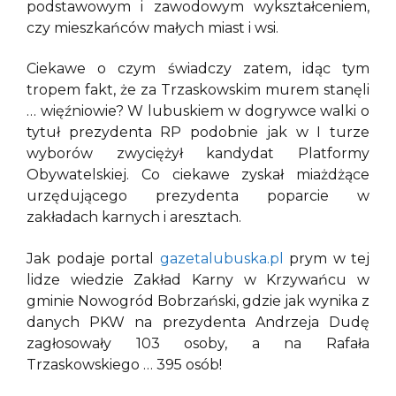
podstawowym i zawodowym wykształceniem,
czy mieszkańców małych miast i wsi.
Ciekawe o czym świadczy zatem, idąc tym
tropem fakt, że za Trzaskowskim murem stanęli
… więźniowie? W lubuskiem w dogrywce walki o
tytuł prezydenta RP podobnie jak w I turze
wyborów zwyciężył kandydat Platformy
Obywatelskiej. Co ciekawe zyskał miażdżące
urzędującego prezydenta poparcie w
zakładach karnych i aresztach.
Jak podaje portal
gazetalubuska.pl
prym w tej
lidze wiedzie Zakład Karny w Krzywańcu w
gminie Nowogród Bobrzański, gdzie jak wynika z
danych PKW na prezydenta Andrzeja Dudę
zagłosowały 103 osoby, a na Rafała
Trzaskowskiego … 395 osób!