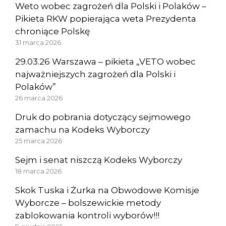
Weto wobec zagrożeń dla Polski i Polaków –
Pikieta RKW popierająca weta Prezydenta
chroniące Polskę
31 marca 2026
29.03.26 Warszawa – pikieta „VETO wobec
najważniejszych zagrożeń dla Polski i
Polaków”
26 marca 2026
Druk do pobrania dotyczący sejmowego
zamachu na Kodeks Wyborczy
25 marca 2026
Sejm i senat niszczą Kodeks Wyborczy
18 marca 2026
Skok Tuska i Żurka na Obwodowe Komisje
Wyborcze – bolszewickie metody
zablokowania kontroli wyborów!!!