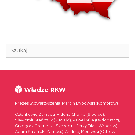
Szukaj:
Władze RKW
Prezes Stowarzyszenia: Marcin Dybowski (Komorów)
Członkowie Zarządu: Aldona Choma (Siedlce),
Sławomir Stańczuk (Suwałki), Paweł Milla (Bydgoszcz),
Grzegorz Czarnecki (Szczecin), Jerzy Filak (Wrocław),
Adam Kaleniuk (Zamość), Andrzej Morawski (Ostrów