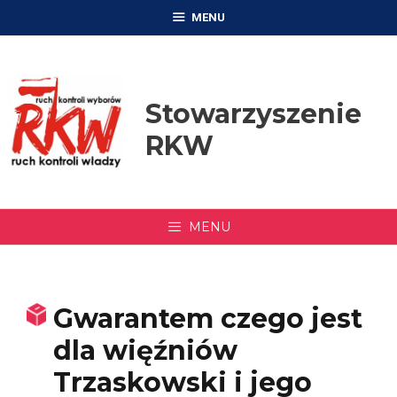
Przejdź
MENU
do
treści
Stowarzyszenie
RKW
MENU
Gwarantem czego jest
dla więźniów
Trzaskowski i jego