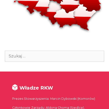
Szukaj:
Władze RKW
Prezes Stowarzyszenia: Marcin Dybowski (Komorów)
Członkowie Zarządu: Aldona Choma (Siedlce),