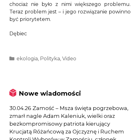
chociaż nie było z nimi większego problemu.
Teraz problem jest – i jego rozwiązanie powinno
być priorytetem.
Dębiec
Kategorie
ekologia
,
Polityka
,
Video
Nowe wiadomości
30.04.26 Zamość – Msza święta pogrzebowa,
zmarł nagle Adam Kaleniuk, wielki oraz
bezkompromisowy patriota kierujący
Krucjatą Różańcową za Ojczyznę i Ruchem
Kontroli Wyborów w Zamościu, członek