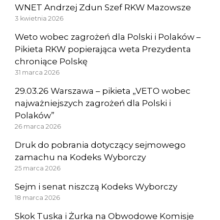
WNET Andrzej Zdun Szef RKW Mazowsze
3 kwietnia 2026
Weto wobec zagrożeń dla Polski i Polaków –
Pikieta RKW popierająca weta Prezydenta
chroniące Polskę
31 marca 2026
29.03.26 Warszawa – pikieta „VETO wobec
najważniejszych zagrożeń dla Polski i
Polaków”
26 marca 2026
Druk do pobrania dotyczący sejmowego
zamachu na Kodeks Wyborczy
25 marca 2026
Sejm i senat niszczą Kodeks Wyborczy
18 marca 2026
Skok Tuska i Żurka na Obwodowe Komisje