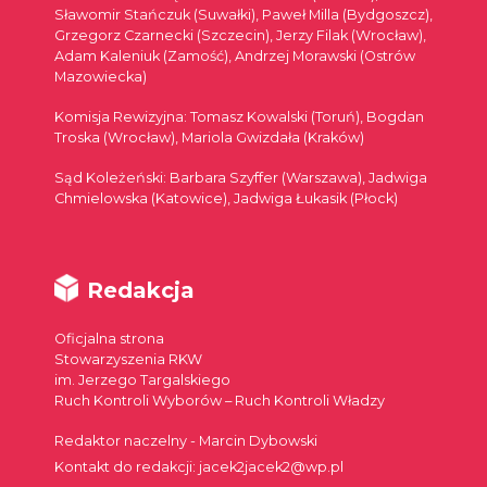
Sławomir Stańczuk (Suwałki), Paweł Milla (Bydgoszcz),
Grzegorz Czarnecki (Szczecin), Jerzy Filak (Wrocław),
Adam Kaleniuk (Zamość), Andrzej Morawski (Ostrów
Mazowiecka)
Komisja Rewizyjna: Tomasz Kowalski (Toruń), Bogdan
Troska (Wrocław), Mariola Gwizdała (Kraków)
Sąd Koleżeński: Barbara Szyffer (Warszawa), Jadwiga
Chmielowska (Katowice), Jadwiga Łukasik (Płock)
Redakcja
Oficjalna strona
Stowarzyszenia RKW
im. Jerzego Targalskiego
Ruch Kontroli Wyborów – Ruch Kontroli Władzy
Redaktor naczelny - Marcin Dybowski
Kontakt do redakcji: jacek2jacek2@wp.pl