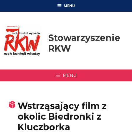
Przejdź
MENU
do
treści
Stowarzyszenie
RKW
MENU
Wstrząsający film z
okolic Biedronki z
Kluczborka