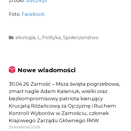
Źródło:
ddb24.pl
Foto:
Facebook
Kategorie
ekologia
,
L
,
Polityka
,
Społeczeństwo
Nowe wiadomości
30.04.26 Zamość – Msza święta pogrzebowa,
zmarł nagle Adam Kaleniuk, wielki oraz
bezkompromisowy patriota kierujący
Krucjatą Różańcową za Ojczyznę i Ruchem
Kontroli Wyborów w Zamościu, członek
Krajowego Zarządu Głównego RKW.
29 kwietnia 2026