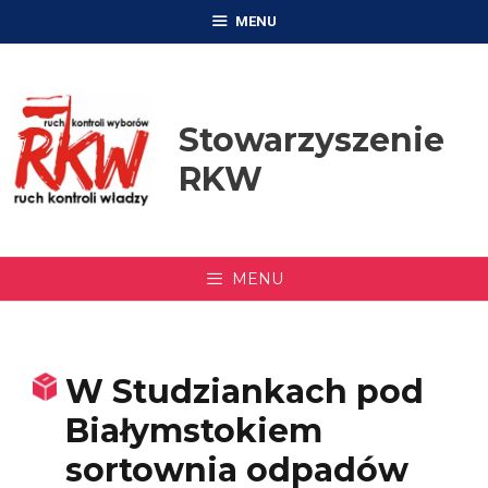
Przejdź
MENU
do
treści
Stowarzyszenie
RKW
MENU
W Studziankach pod
Białymstokiem
sortownia odpadów