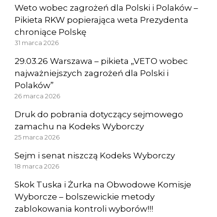
Weto wobec zagrożeń dla Polski i Polaków –
Pikieta RKW popierająca weta Prezydenta
chroniące Polskę
31 marca 2026
29.03.26 Warszawa – pikieta „VETO wobec
najważniejszych zagrożeń dla Polski i
Polaków”
26 marca 2026
Druk do pobrania dotyczący sejmowego
zamachu na Kodeks Wyborczy
25 marca 2026
Sejm i senat niszczą Kodeks Wyborczy
18 marca 2026
Skok Tuska i Żurka na Obwodowe Komisje
Wyborcze – bolszewickie metody
zablokowania kontroli wyborów!!!