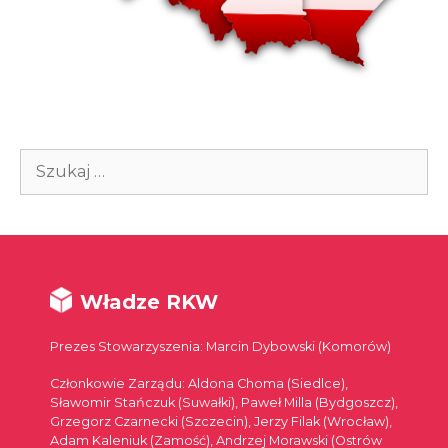
Szukaj:
Władze RKW
Prezes Stowarzyszenia: Marcin Dybowski (Komorów)
Członkowie Zarządu: Aldona Choma (Siedlce),
Sławomir Stańczuk (Suwałki), Paweł Milla (Bydgoszcz),
Grzegorz Czarnecki (Szczecin), Jerzy Filak (Wrocław),
Adam Kaleniuk (Zamość), Andrzej Morawski (Ostrów