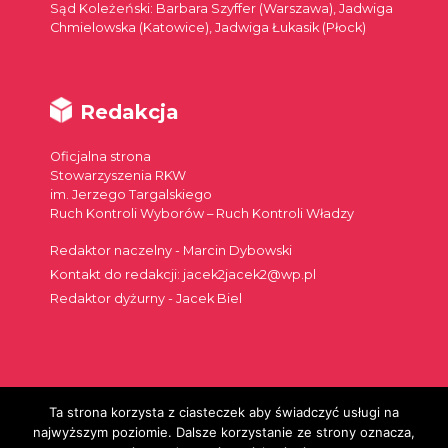
Sąd Koleżeński: Barbara Szyffer (Warszawa), Jadwiga
Chmielowska (Katowice), Jadwiga Łukasik (Płock)
Redakcja
Oficjalna strona
Stowarzyszenia RKW
im. Jerzego Targalskiego
Ruch Kontroli Wyborów – Ruch Kontroli Władzy
Redaktor naczelny - Marcin Dybowski
Kontakt do redakcji: jacek2jacek2@wp.pl
Redaktor dyżurny - Jacek Biel
Ta strona korzysta z ciasteczek aby świadczyć usługi na
Szukaj:
najwyższym poziomie. Dalsze korzystanie ze strony oznacza,