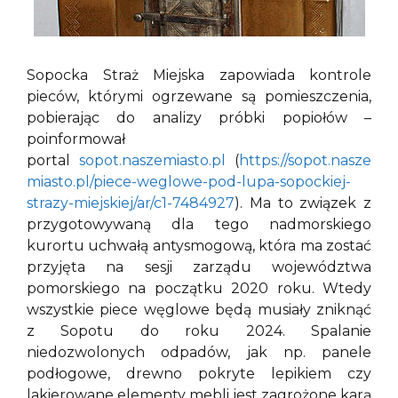
Sopocka Straż Miejska zapowiada kontrole
pieców, którymi ogrzewane są pomieszczenia,
pobierając do analizy próbki popiołów –
poinformował
portal
sopot.naszemiasto.pl
(
https://sopot.nasze
miasto.pl/piece-weglowe-pod-lupa-sopockiej-
strazy-miejskiej/ar/c1-7484927
). Ma to związek z
przygotowywaną dla tego nadmorskiego
kurortu uchwałą antysmogową, która ma zostać
przyjęta na sesji zarządu województwa
pomorskiego na początku 2020 roku. Wtedy
wszystkie piece węglowe będą musiały zniknąć
z Sopotu do roku 2024. Spalanie
niedozwolonych odpadów, jak np. panele
podłogowe, drewno pokryte lepikiem czy
lakierowane elementy mebli jest zagrożone karą