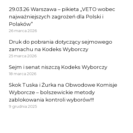
29.03.26 Warszawa – pikieta „VETO wobec
najważniejszych zagrożeń dla Polski i
Polaków”
26 marca 2026
Druk do pobrania dotyczący sejmowego
zamachu na Kodeks Wyborczy
25 marca 2026
Sejm i senat niszczą Kodeks Wyborczy
18 marca 2026
Skok Tuska i Żurka na Obwodowe Komisje
Wyborcze – bolszewickie metody
zablokowania kontroli wyborów!!!
9 grudnia 2025