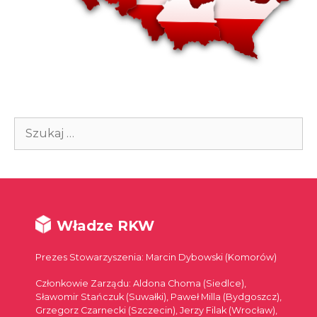
Szukaj:
Władze RKW
Prezes Stowarzyszenia: Marcin Dybowski (Komorów)
Członkowie Zarządu: Aldona Choma (Siedlce),
Sławomir Stańczuk (Suwałki), Paweł Milla (Bydgoszcz),
Grzegorz Czarnecki (Szczecin), Jerzy Filak (Wrocław),