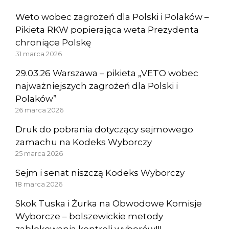
Weto wobec zagrożeń dla Polski i Polaków –
Pikieta RKW popierająca weta Prezydenta
chroniące Polskę
31 marca 2026
29.03.26 Warszawa – pikieta „VETO wobec
najważniejszych zagrożeń dla Polski i
Polaków”
26 marca 2026
Druk do pobrania dotyczący sejmowego
zamachu na Kodeks Wyborczy
25 marca 2026
Sejm i senat niszczą Kodeks Wyborczy
18 marca 2026
Skok Tuska i Żurka na Obwodowe Komisje
Wyborcze – bolszewickie metody
zablokowania kontroli wyborów!!!