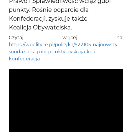
Prawo i Sprawiedliwość wciąż gubi
punkty. Rośnie poparcie dla
Konfederacji, zyskuje także
Koalicja Obywatelska.
Czytaj więcej na:
https://wpolityce.pl/polityka/522105-najnowszy-
sondaz-pis-gubi-punkty-zyskuja-ko-i-
konfederacja