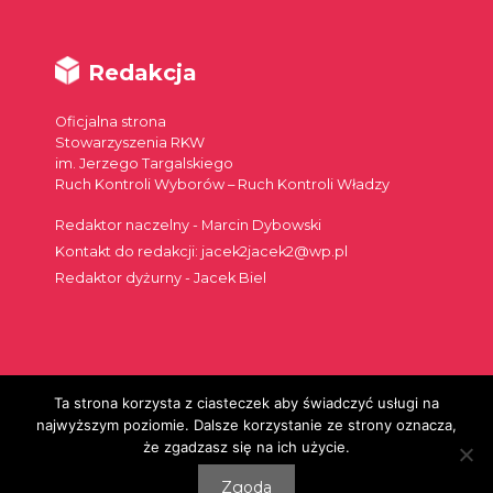
Redakcja
Oficjalna strona
Stowarzyszenia RKW
im. Jerzego Targalskiego
Ruch Kontroli Wyborów – Ruch Kontroli Władzy
Redaktor naczelny - Marcin Dybowski
Kontakt do redakcji: jacek2jacek2@wp.pl
Redaktor dyżurny - Jacek Biel
Ta strona korzysta z ciasteczek aby świadczyć usługi na
Szukaj:
najwyższym poziomie. Dalsze korzystanie ze strony oznacza,
że zgadzasz się na ich użycie.
Zgoda