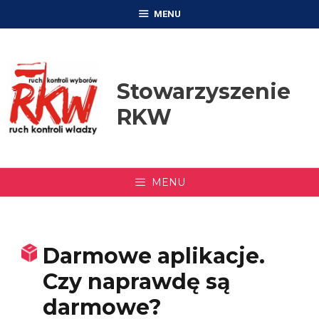
Przejdź
MENU
do
treści
Stowarzyszenie
RKW
MENU
Darmowe aplikacje.
Czy naprawdę są
darmowe?