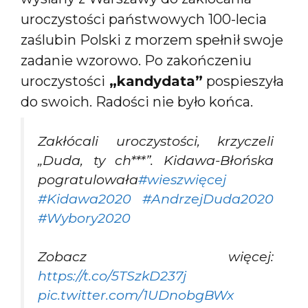
uroczystości państwowych 100-lecia
zaślubin Polski z morzem spełnił swoje
zadanie wzorowo. Po zakończeniu
uroczystości
„kandydata”
pospieszyła
do swoich. Radości nie było końca.
Zakłócali uroczystości, krzyczeli
„Duda, ty ch***”. Kidawa-Błońska
pogratulowała
#wieszwięcej
#Kidawa2020
#AndrzejDuda2020
#Wybory2020
Zobacz więcej:
https://t.co/5TSzkD237j
pic.twitter.com/1UDnobgBWx