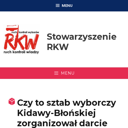
Przejdź
MENU
do
treści
Stowarzyszenie
RKW
MENU
Czy to sztab wyborczy
Kidawy-Błońskiej
zorganizował darcie