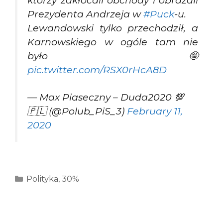
Prezydenta Andrzeja w
#Puck
-u.
Lewandowski tylko przechodził, a
Karnowskiego w ogóle tam nie
było🤪
pic.twitter.com/RSX0rHcA8D
— Max Piaseczny – Duda2020 💯
🇵🇱 (@Polub_PiS_3)
February 11,
2020
Kategorie
Polityka
,
30%