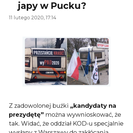
japy w Pucku?
11 lutego 2020, 17:14
Z zadowolonej buźki
„kandydaty na
prezydętę”
można wywnioskować, że
tak. Widać, że oddział KOD-u specjalnie
wysłany z Warszawy do zakłócania