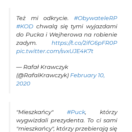
Też mi odkrycie.
#ObywateleRP
#KOD
chwalą się tymi wyjazdami
do Pucka i Wejherowa na robienie
zadym.
https://t.co/2ifG6pFR0P
pic.twitter.com/svxUJE4K7t
— Rafał Krawczyk
(@RafalKrawczyk)
February 10,
2020
"Mieszkańcy"
#Puck
, którzy
wygwizdali prezydenta. To ci sami
"mieszkańcy", którzy przebierają się