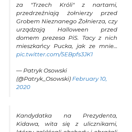
za "Trzech Króli" z nartami,
przedrzeźniają żołnierzy przed
Grobem Nieznanego Żołnierza, czy
urządzają Halloween przed
domem prezesa PiS. Tacy z nich
mieszkańcy Pucka, jak ze mnie…
pic.twitter.com/5EBpfs3JK1
— Patryk Osowski
(@Patryk_Osowski)
February 10,
2020
Kandydatka na Prezydenta,
Kidawa, wita się z ulicznikami,
którzy zakłócali obchody i obrażali