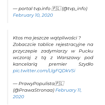
— portal tvp.info 🇵🇱 (@tvp_info)
February 10, 2020
Ktos ma jeszcze wątpliwości ?
Zobaczcie tablice rejestracyjne na
przyczepie zadymiarzy w Pucku
wczoraj z tą z Warszawy pod
kancelarią premier Szydło
pic.twitter.com/LlgFQDkVSi
— PrawyPopulista🇵🇱
(@PrawaStronaa)
February 11,
2020