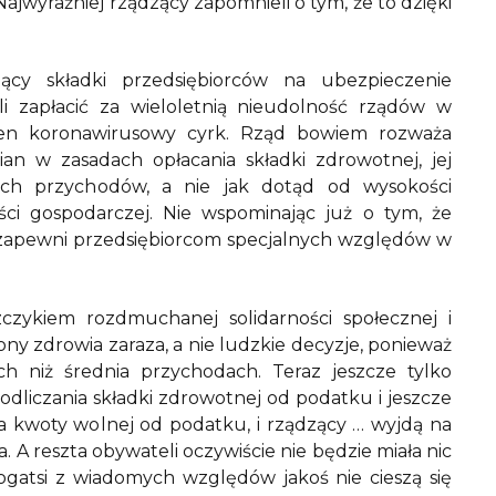
ajwyraźniej rządzący zapomnieli o tym, że to dzięki
cy składki przedsiębiorców na ubezpieczenie
i zapłacić za wieloletnią nieudolność rządów w
 ten koronawirusowy cyrk. Rząd bowiem rozważa
n w zasadach opłacania składki zdrowotnej, jej
tych przychodów, a nie jak dotąd od wysokości
ci gospodarczej. Nie wspominając już o tym, że
e zapewni przedsiębiorcom specjalnych względów w
czykiem rozdmuchanej solidarności społecznej i
ny zdrowia zaraza, a nie ludzkie decyzje, ponieważ
ch niż średnia przychodach. Teraz jeszcze tylko
dliczania składki zdrowotnej od podatku i jeszcze
 kwoty wolnej od podatku, i rządzący … wyjdą na
A reszta obywateli oczywiście nie będzie miała nic
bogatsi z wiadomych względów jakoś nie cieszą się