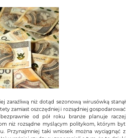
iej zaraźliwą niż dotąd sezonową wirusówką stanął
tety zamiast oszczędniej i rozsądniej gospodarować
 bezprawnie od pół roku branże planuje raczej
iom niż rozsądne myślącym politykom, którym byt
cu. Przynajmniej taki wniosek można wyciągnąć z