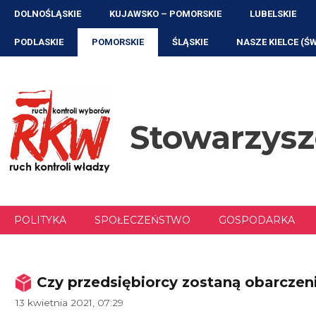
Przejdź
DOLNOŚLĄSKIE
KUJAWSKO – POMORSKIE
LUBELSKIE
do
treści
PODLASKIE
POMORSKIE
ŚLĄSKIE
NASZE KIELCE (Ś
Stowarzys
POLITYKA
SPOŁECZEŃSTWO
GOSPODARKA
Czy przedsiębiorcy zostaną obarczen
13 kwietnia 2021, 07:29