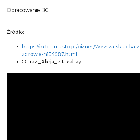
Opracowanie BC
Źródło:
https://m.trojmiasto.pl/biznes/Wyzsza-skladka
zdrowia-n154987.html
Obraz _Alicja_ z Pixabay