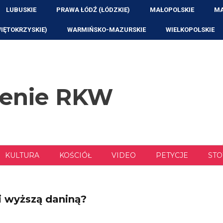
LUBUSKIE
PRAWA ŁÓDŹ (ŁÓDZKIE)
MAŁOPOLSKIE
MA
WIĘTOKRZYSKIE)
WARMIŃSKO-MAZURSKIE
WIELKOPOLSKIE
zenie RKW
KULTURA
KOŚCIÓŁ
VIDEO
PETYCJE
STO
i wyższą daniną?