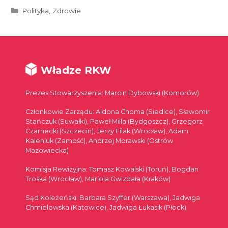
Kategorie
Polityka
,
Zdrowie
Władze RKW
Prezes Stowarzyszenia: Marcin Dybowski (Komorów)
Członkowie Zarządu: Aldona Choma (Siedlce), Sławomir
Stańczuk (Suwałki), Paweł Milla (Bydgoszcz), Grzegorz
Czarnecki (Szczecin), Jerzy Filak (Wrocław), Adam
Kaleniuk (Zamość), Andrzej Morawski (Ostrów
Mazowiecka)
Komisja Rewizyjna: Tomasz Kowalski (Toruń), Bogdan
Troska (Wrocław), Mariola Gwizdała (Kraków)
Sąd Koleżeński: Barbara Szyffer (Warszawa), Jadwiga
Chmielowska (Katowice), Jadwiga Łukasik (Płock)