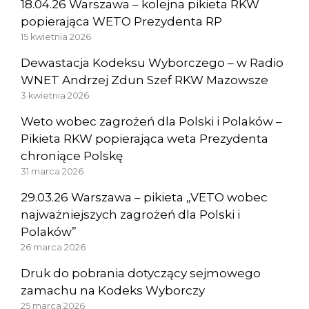
18.04.26 Warszawa – kolejna pikieta RKW
popierająca WETO Prezydenta RP
15 kwietnia 2026
Dewastacja Kodeksu Wyborczego – w Radio
WNET Andrzej Zdun Szef RKW Mazowsze
3 kwietnia 2026
Weto wobec zagrożeń dla Polski i Polaków –
Pikieta RKW popierająca weta Prezydenta
chroniące Polskę
31 marca 2026
29.03.26 Warszawa – pikieta „VETO wobec
najważniejszych zagrożeń dla Polski i
Polaków”
26 marca 2026
Druk do pobrania dotyczący sejmowego
zamachu na Kodeks Wyborczy
25 marca 2026