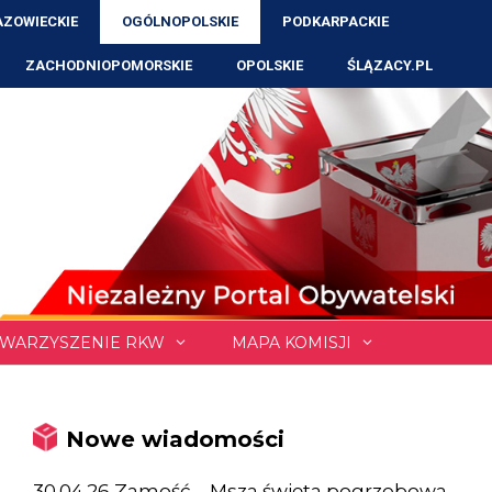
ZOWIECKIE
OGÓLNOPOLSKIE
PODKARPACKIE
ZACHODNIOPOMORSKIE
OPOLSKIE
ŚLĄZACY.PL
WARZYSZENIE RKW
MAPA KOMISJI
Nowe wiadomości
30.04.26 Zamość – Msza święta pogrzebowa,