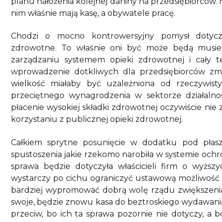
planu nałożenia kolejnej daniny na przedsiębiorców. N
nim właśnie mają kasę, a obywatele pracę.
Chodzi o mocno kontrowersyjny pomysł dotyczą
zdrowotne. To właśnie oni być może będą musiel
zarządzaniu systemem opieki zdrowotnej i cały
wprowadzenie dotkliwych dla przedsiębiorców zmia
wielkość miałaby być uzależniona od rzeczywis
przeciętnego wynagrodzenia w sektorze działalnoś
płacenie wysokiej składki zdrowotnej oczywiście ni
korzystaniu z publicznej opieki zdrowotnej.
Całkiem sprytne posunięcie w dodatku pod płasz
spustoszenia jakie rzekomo narobiła w systemie ochro
sprawa będzie dotyczyła właścicieli firm o wyższy
wystarczy po cichu ograniczyć ustawową możliwość o
bardziej wypromować dobrą wolę rządu zwiększenia
swoje, będzie znowu kasa do beztroskiego wydawania. 
przeciw, bo ich ta sprawa pozornie nie dotyczy, a 