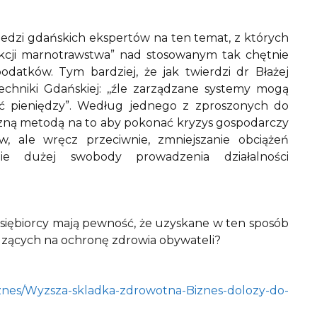
edzi gdańskich ekspertów na ten temat, z których
ukcji marnotrawstwa” nad stosowanym tak chętnie
atków. Tym bardziej, że jak twierdzi dr Błażej
echniki Gdańskiej: ,,źle zarządzane systemy mogą
ść pieniędzy”. Według jednego z zproszonych do
ną metodą na to aby pokonać kryzys gospodarczy
w, ale wręcz przeciwnie, zmniejszanie obciążeń
ie dużej swobody prowadzenia działalności
siębiorcy mają pewność, że uzyskane w ten sposób
rządzących na ochronę zdrowia obywateli?
/biznes/Wyzsza-skladka-zdrowotna-Biznes-dolozy-do-