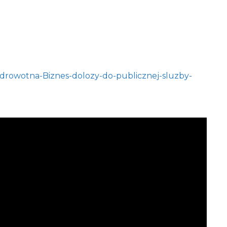
-zdrowotna-Biznes-dolozy-do-publicznej-sluzby-