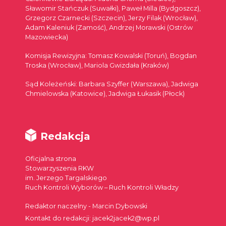
Sławomir Stańczuk (Suwałki), Paweł Milla (Bydgoszcz),
Grzegorz Czarnecki (Szczecin), Jerzy Filak (Wrocław),
Adam Kaleniuk (Zamość), Andrzej Morawski (Ostrów
Mazowiecka)
Komisja Rewizyjna: Tomasz Kowalski (Toruń), Bogdan
Troska (Wrocław), Mariola Gwizdała (Kraków)
Sąd Koleżeński: Barbara Szyffer (Warszawa), Jadwiga
Chmielowska (Katowice), Jadwiga Łukasik (Płock)
Redakcja
Oficjalna strona
Stowarzyszenia RKW
im. Jerzego Targalskiego
Ruch Kontroli Wyborów – Ruch Kontroli Władzy
Redaktor naczelny - Marcin Dybowski
Kontakt do redakcji: jacek2jacek2@wp.pl