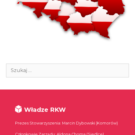
Szukaj:
Władze RKW
Prezes Stowarzyszenia: Marcin Dybowski (Komorów)
Członkowie Zarządu: Aldona Choma (Siedlce),