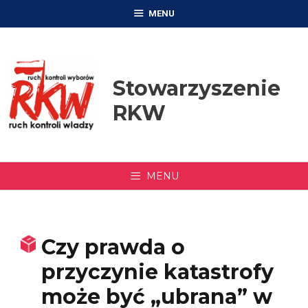
Przejdź
MENU
do
treści
Stowarzyszenie
RKW
MENU
Czy prawda o
przyczynie katastrofy
może być „ubrana” w