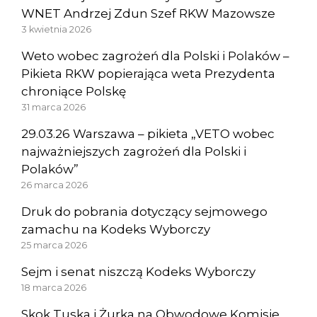
WNET Andrzej Zdun Szef RKW Mazowsze
3 kwietnia 2026
Weto wobec zagrożeń dla Polski i Polaków –
Pikieta RKW popierająca weta Prezydenta
chroniące Polskę
31 marca 2026
29.03.26 Warszawa – pikieta „VETO wobec
najważniejszych zagrożeń dla Polski i
Polaków”
26 marca 2026
Druk do pobrania dotyczący sejmowego
zamachu na Kodeks Wyborczy
25 marca 2026
Sejm i senat niszczą Kodeks Wyborczy
18 marca 2026
Skok Tuska i Żurka na Obwodowe Komisje