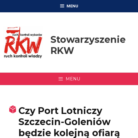
Przejdź
MENU
do
treści
Stowarzyszenie
RKW
MENU
Czy Port Lotniczy
Szczecin-Goleniów
będzie kolejną ofiarą