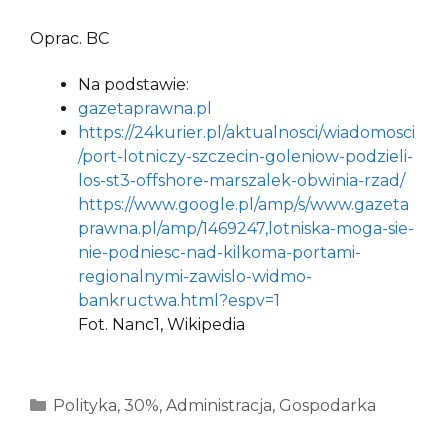
Oprac. BC
Na podstawie:
gazetaprawna.pl
https://24kurier.pl/aktualnosci/wiadomosci
/port-lotniczy-szczecin-goleniow-podzieli-
los-st3-offshore-marszalek-obwinia-rzad/
https://www.google.pl/amp/s/www.gazeta
prawna.pl/amp/1469247,lotniska-moga-sie-
nie-podniesc-nad-kilkoma-portami-
regionalnymi-zawislo-widmo-
bankructwa.html?espv=1
Fot. Nanc1, Wikipedia
Kategorie
Polityka
,
30%
,
Administracja
,
Gospodarka