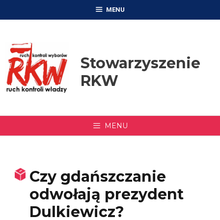
Przejdź
MENU
do
treści
Stowarzyszenie
RKW
MENU
Czy gdańszczanie
odwołają prezydent
Dulkiewicz?