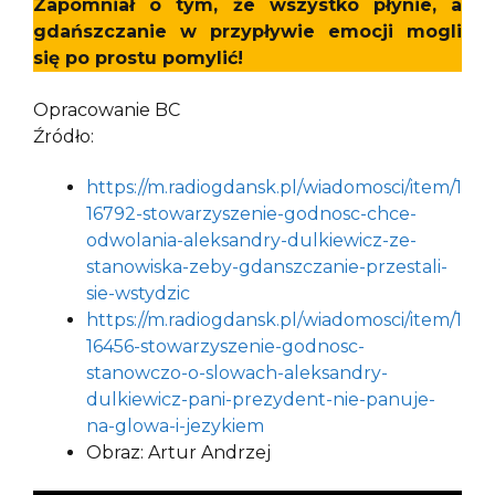
Zapomniał o tym, że wszystko płynie, a
gdańszczanie w przypływie emocji mogli
się po prostu pomylić!
Opracowanie BC
Źródło:
https://m.radiogdansk.pl/wiadomosci/item/1
16792-stowarzyszenie-godnosc-chce-
odwolania-aleksandry-dulkiewicz-ze-
stanowiska-zeby-gdanszczanie-przestali-
sie-wstydzic
https://m.radiogdansk.pl/wiadomosci/item/1
16456-stowarzyszenie-godnosc-
stanowczo-o-slowach-aleksandry-
dulkiewicz-pani-prezydent-nie-panuje-
na-glowa-i-jezykiem
Obraz: Artur Andrzej