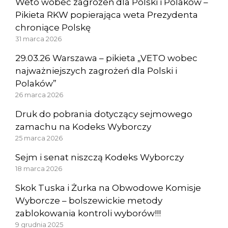
Weto wobec zagrożeń dla Polski i Polaków –
Pikieta RKW popierająca weta Prezydenta
chroniące Polskę
31 marca 2026
29.03.26 Warszawa – pikieta „VETO wobec
najważniejszych zagrożeń dla Polski i
Polaków”
26 marca 2026
Druk do pobrania dotyczący sejmowego
zamachu na Kodeks Wyborczy
25 marca 2026
Sejm i senat niszczą Kodeks Wyborczy
18 marca 2026
Skok Tuska i Żurka na Obwodowe Komisje
Wyborcze – bolszewickie metody
zablokowania kontroli wyborów!!!
9 grudnia 2025