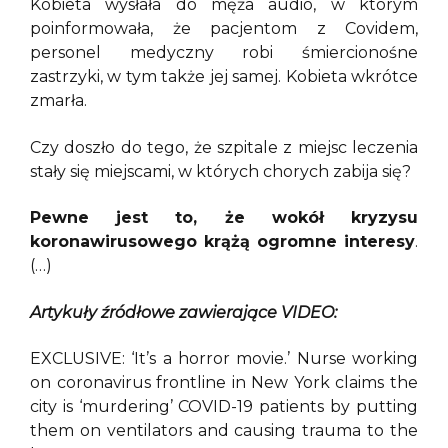
Kobieta wysłała do męża audio, w którym
poinformowała, że pacjentom z Covidem,
personel medyczny robi śmiercionośne
zastrzyki, w tym także jej samej. Kobieta wkrótce
zmarła.
Czy doszło do tego, że szpitale z miejsc leczenia
stały się miejscami, w których chorych zabija się?
Pewne jest to, że wokół kryzysu
koronawirusowego krążą ogromne interesy
.
(…)
Artykuły źródłowe zawierające VIDEO:
EXCLUSIVE: ‘It’s a horror movie.’ Nurse working
on coronavirus frontline in New York claims the
city is ‘murdering’ COVID-19 patients by putting
them on ventilators and causing trauma to the