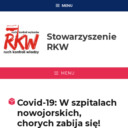
Przejdź
MENU
do
treści
Stowarzyszenie
RKW
MENU
Covid-19: W szpitalach
nowojorskich,
chorych zabija się!