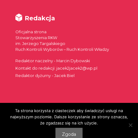
Redakcja
Oficjalna strona
Stowarzyszenia RKW
im. Jerzego Targalskiego
Ruch Kontroli Wyborów – Ruch Kontroli Władzy
Redaktor naczelny - Marcin Dybowski
Kontakt do redakcji: jacek2jacek2@wp.pl
Redaktor dyżurny - Jacek Biel
Ta strona korzysta z ciasteczek aby świadczyć usługi na
Szukaj:
najwyższym poziomie. Dalsze korzystanie ze strony oznacza,
że zgadzasz się na ich użycie.
Zgoda
© 2026