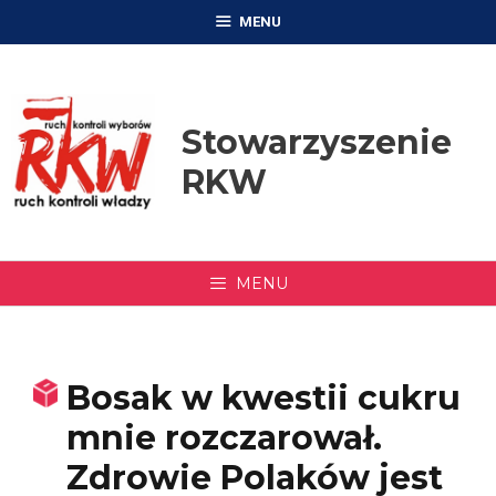
Przejdź
MENU
do
treści
Stowarzyszenie
RKW
MENU
Bosak w kwestii cukru
mnie rozczarował.
Zdrowie Polaków jest