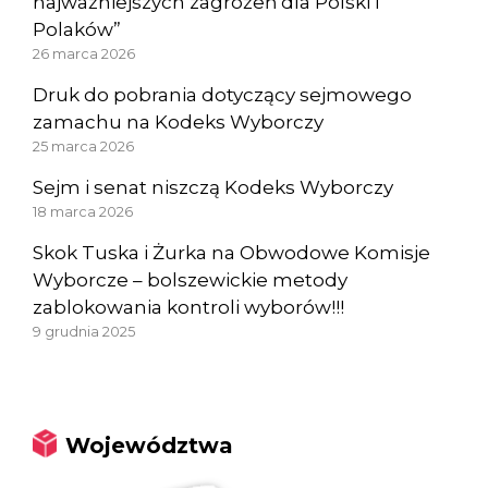
najważniejszych zagrożeń dla Polski i
Polaków”
26 marca 2026
Druk do pobrania dotyczący sejmowego
zamachu na Kodeks Wyborczy
25 marca 2026
Sejm i senat niszczą Kodeks Wyborczy
18 marca 2026
Skok Tuska i Żurka na Obwodowe Komisje
Wyborcze – bolszewickie metody
zablokowania kontroli wyborów!!!
9 grudnia 2025
Województwa