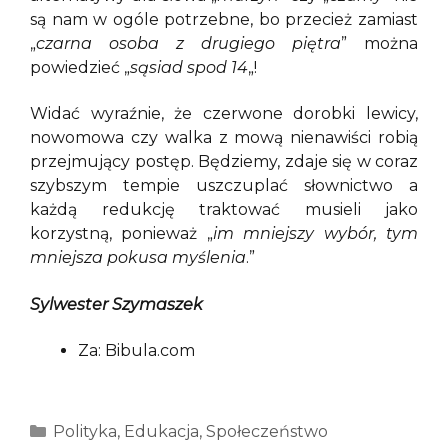
są nam w ogóle potrzebne, bo przecież zamiast
„
czarna osoba z drugiego piętra
” można
powiedzieć „
sąsiad spod 14
„!
Widać wyraźnie, że czerwone dorobki lewicy,
nowomowa czy walka z mową nienawiści robią
przejmujący postęp. Będziemy, zdaje się w coraz
szybszym tempie uszczuplać słownictwo a
każdą redukcję traktować musieli jako
korzystną, ponieważ „
im mniejszy wybór, tym
mniejsza pokusa myślenia
.”
Sylwester Szymaszek
Za: Bibula.com
Kategorie
Polityka
,
Edukacja
,
Społeczeństwo