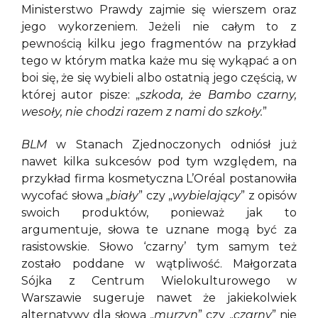
Ministerstwo Prawdy zajmie się wierszem oraz
jego wykorzeniem. Jeżeli nie całym to z
pewnością kilku jego fragmentów na przykład
tego w którym matka każe mu się wykąpać a on
boi się, że się wybieli albo ostatnią jego częścią, w
której autor pisze: „
szkoda, że Bambo czarny,
wesoły, nie chodzi razem z nami do szkoły.
”
BLM
w Stanach Zjednoczonych odniósł już
nawet kilka sukcesów pod tym względem, na
przykład firma kosmetyczna L’Oréal postanowiła
wycofać słowa „
biały
” czy „
wybielający
” z opisów
swoich produktów, ponieważ jak to
argumentuje, słowa te uznane mogą być za
rasistowskie. Słowo ‘czarny’ tym samym też
zostało poddane w wątpliwość. Małgorzata
Sójka z Centrum Wielokulturowego w
Warszawie sugeruje nawet że jakiekolwiek
alternatywy dla słowa „
murzyn
” czy „
czarny
” nie