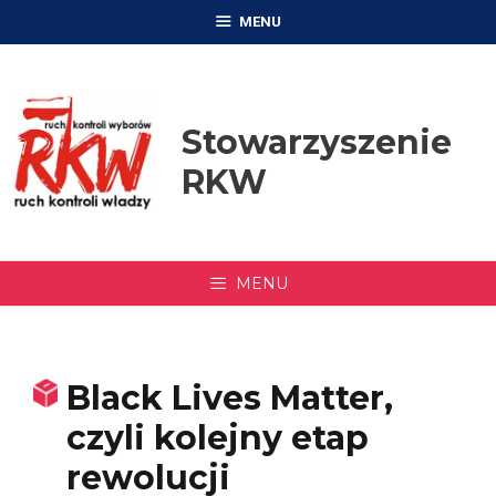
Przejdź
MENU
do
treści
Stowarzyszenie
RKW
MENU
Black Lives Matter,
czyli kolejny etap
rewolucji