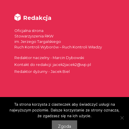
Redakcja
Oficjalna strona
Stowarzyszenia RKW
im. Jerzego Targalskiego
Ruch Kontroli Wyborów – Ruch Kontroli Władzy
Redaktor naczelny - Marcin Dybowski
Kontakt do redakcji: jacek2jacek2@wp.pl
Redaktor dyżurny - Jacek Biel
Ta strona korzysta z ciasteczek aby świadczyć usługi na
Szukaj:
najwyższym poziomie. Dalsze korzystanie ze strony oznacza,
że zgadzasz się na ich użycie.
Zgoda