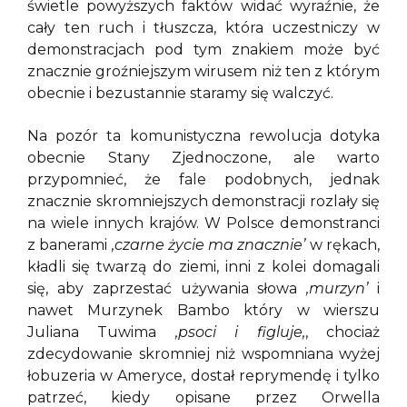
świetle powyższych faktów widać wyraźnie, że
cały ten ruch i tłuszcza, która uczestniczy w
demonstracjach pod tym znakiem może być
znacznie groźniejszym wirusem niż ten z którym
obecnie i bezustannie staramy się walczyć.
Na pozór ta komunistyczna rewolucja dotyka
obecnie Stany Zjednoczone, ale warto
przypomnieć, że fale podobnych, jednak
znacznie skromniejszych demonstracji rozlały się
na wiele innych krajów. W Polsce demonstranci
z banerami
‚czarne życie ma znacznie’
w rękach,
kładli się twarzą do ziemi, inni z kolei domagali
się, aby zaprzestać używania słowa
‚murzyn’
i
nawet Murzynek Bambo który w wierszu
Juliana Tuwima
‚psoci i figluje,
‚ chociaż
zdecydowanie skromniej niż wspomniana wyżej
łobuzeria w Ameryce, dostał reprymendę i tylko
patrzeć, kiedy opisane przez Orwella