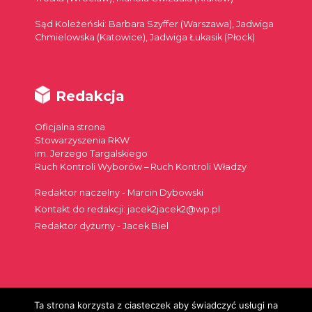
Sąd Koleżeński: Barbara Szyffer (Warszawa), Jadwiga
Chmielowska (Katowice), Jadwiga Łukasik (Płock)
Redakcja
Oficjalna strona
Stowarzyszenia RKW
im. Jerzego Targalskiego
Ruch Kontroli Wyborów – Ruch Kontroli Władzy
Redaktor naczelny - Marcin Dybowski
Kontakt do redakcji: jacek2jacek2@wp.pl
Redaktor dyżurny - Jacek Biel
Ta strona korzysta z ciasteczek aby świadczyć usługi na