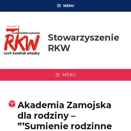
Przejdź
MENU
do
treści
Stowarzyszenie
RKW
MENU
Akademia Zamojska
dla rodziny –
”’Sumienie rodzinne