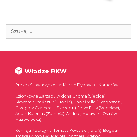
Szukaj:
Władze RKW
Prezes Stowarzyszenia: Marcin Dybowski (Komorów)
Członkowie Zarządu: Aldona Choma (Siedlce),
Sławomir Stańczuk (Suwałki), Paweł Milla (Bydgoszcz),
Grzegorz Czarnecki (Szczecin), Jerzy Filak (Wrocław),
Adam Kaleniuk (Zamość), Andrzej Morawski (Ostrów
Mazowiecka)
Komisja Rewizyjna: Tomasz Kowalski (Toruń), Bogdan
Troska (Wrocław), Mariola Gwizdała (Kraków)