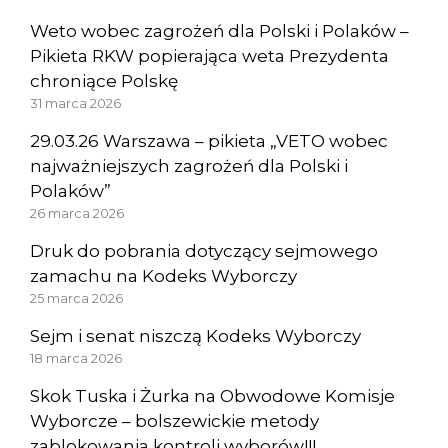
Weto wobec zagrożeń dla Polski i Polaków –
Pikieta RKW popierająca weta Prezydenta
chroniące Polskę
31 marca 2026
29.03.26 Warszawa – pikieta „VETO wobec
najważniejszych zagrożeń dla Polski i
Polaków”
26 marca 2026
Druk do pobrania dotyczący sejmowego
zamachu na Kodeks Wyborczy
25 marca 2026
Sejm i senat niszczą Kodeks Wyborczy
18 marca 2026
Skok Tuska i Żurka na Obwodowe Komisje
Wyborcze – bolszewickie metody
zablokowania kontroli wyborów!!!