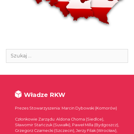
Szukaj:
Władze RKW
Prezes Stowarzyszenia: Marcin Dybowski (Komorów)
Członkowie Zarządu: Aldona Choma (Siedlce),
Sławomir Stańczuk (Suwałki), Paweł Milla (Bydgoszcz),
Grzegorz Czarnecki (Szczecin), Jerzy Filak (Wrocław),