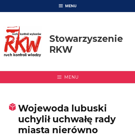
Przejdź
MENU
do
treści
Stowarzyszenie
RKW
MENU
Wojewoda lubuski
uchylił uchwałę rady
miasta nierówno