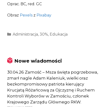
Oprac. BC, red. GC
Obraz
Pexels
z
Pixabay
Kategorie
Administracja
,
30%
,
Edukacja
Nowe wiadomości
30.04.26 Zamość – Msza święta pogrzebowa,
zmarł nagle Adam Kaleniuk, wielki oraz
bezkompromisowy patriota kierujący
Krucjatą Różańcową za Ojczyznę i Ruchem
Kontroli Wyborów w Zamościu, członek
Krajowego Zarządu Głównego RKW.