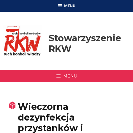
Przejdź
MENU
do
treści
Stowarzyszenie
RKW
MENU
Wieczorna
dezynfekcja
przystanków i