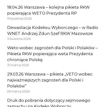
18.04.26 Warszawa – kolejna pikieta RKW
popierająca WETO Prezydenta RP
15 kwietnia 2026
Dewastacja Kodeksu Wyborczego – w Radio
WNET Andrzej Zdun Szef RKW Mazowsze
3 kwietnia 2026
Weto wobec zagrożeń dla Polski i Polaków –
Pikieta RKW popierająca weta Prezydenta
chroniące Polskę
31 marca 2026
29.03.26 Warszawa – pikieta „VETO wobec
najważniejszych zagrożeń dla Polski i
Polaków”
26 marca 2026
Druk do pobrania dotyczący sejmowego
zamachu na Kodeks Wyborczy