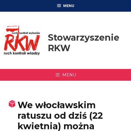
Przejdź
MENU
do
treści
Stowarzyszenie
RKW
MENU
We włocławskim
ratuszu od dziś (22
kwietnia) można