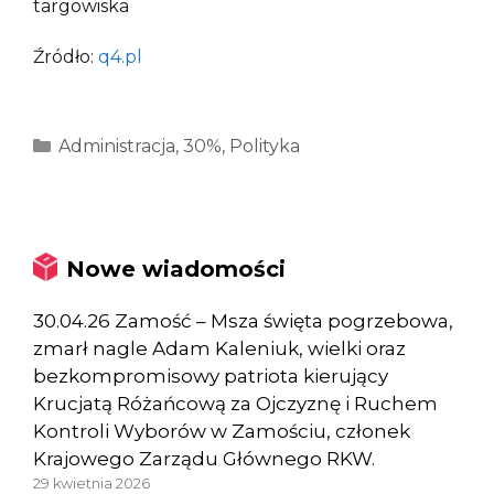
targowiska
Źródło:
q4.pl
Kategorie
Administracja
,
30%
,
Polityka
Nowe wiadomości
30.04.26 Zamość – Msza święta pogrzebowa,
zmarł nagle Adam Kaleniuk, wielki oraz
bezkompromisowy patriota kierujący
Krucjatą Różańcową za Ojczyznę i Ruchem
Kontroli Wyborów w Zamościu, członek
Krajowego Zarządu Głównego RKW.
29 kwietnia 2026