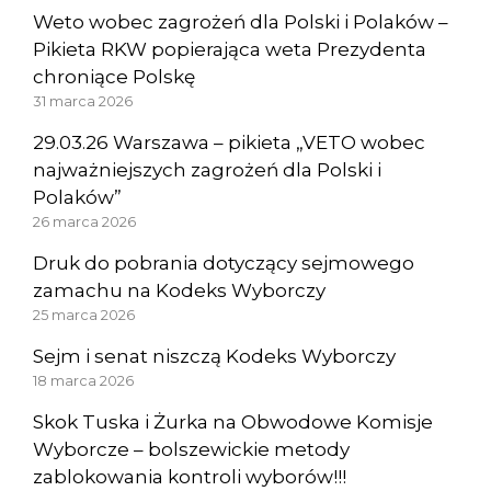
Weto wobec zagrożeń dla Polski i Polaków –
Pikieta RKW popierająca weta Prezydenta
chroniące Polskę
31 marca 2026
29.03.26 Warszawa – pikieta „VETO wobec
najważniejszych zagrożeń dla Polski i
Polaków”
26 marca 2026
Druk do pobrania dotyczący sejmowego
zamachu na Kodeks Wyborczy
25 marca 2026
Sejm i senat niszczą Kodeks Wyborczy
18 marca 2026
Skok Tuska i Żurka na Obwodowe Komisje
Wyborcze – bolszewickie metody
zablokowania kontroli wyborów!!!