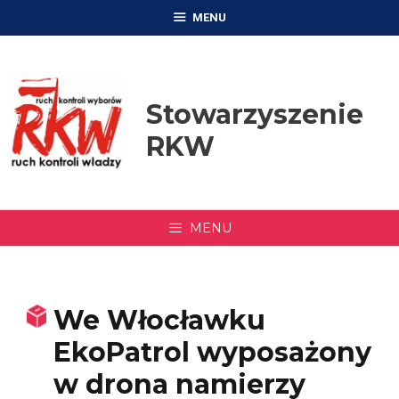
Przejdź
MENU
do
treści
Stowarzyszenie
RKW
MENU
We Włocławku
EkoPatrol wyposażony
w drona namierzy