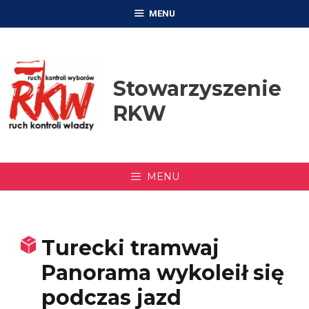
Przejdź
MENU
do
treści
Stowarzyszenie
RKW
MENU
Turecki tramwaj
Panorama wykoleił się
podczas jazd