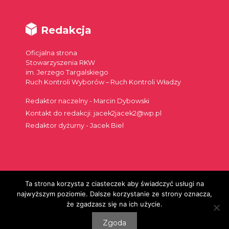
Redakcja
Oficjalna strona
Stowarzyszenia RKW
im. Jerzego Targalskiego
Ruch Kontroli Wyborów – Ruch Kontroli Władzy
Redaktor naczelny - Marcin Dybowski
Kontakt do redakcji: jacek2jacek2@wp.pl
Redaktor dyżurny - Jacek Biel
Ta strona korzysta z ciasteczek aby świadczyć usługi na
Szukaj:
najwyższym poziomie. Dalsze korzystanie ze strony oznacza,
że zgadzasz się na ich użycie.
Zgoda
© 2026