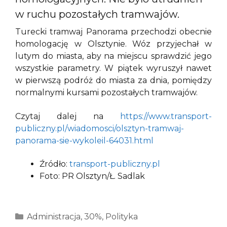
w ruchu pozostałych tramwajów.
Turecki tramwaj Panorama przechodzi obecnie
homologację w Olsztynie. Wóz przyjechał w
lutym do miasta, aby na miejscu sprawdzić jego
wszystkie parametry. W piątek wyruszył nawet
w pierwszą podróż do miasta za dnia, pomiędzy
normalnymi kursami pozostałych tramwajów.
Czytaj dalej na
https://www.transport-
publiczny.pl/wiadomosci/olsztyn-tramwaj-
panorama-sie-wykoleil-64031.html
Źródło:
transport-publiczny.pl
Foto: PR Olsztyn/Ł. Sadlak
Kategorie
Administracja
,
30%
,
Polityka