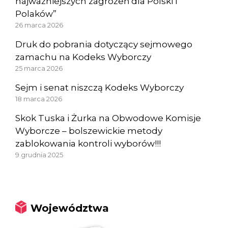
najważniejszych zagrożeń dla Polski i
Polaków”
26 marca 2026
Druk do pobrania dotyczący sejmowego
zamachu na Kodeks Wyborczy
25 marca 2026
Sejm i senat niszczą Kodeks Wyborczy
18 marca 2026
Skok Tuska i Żurka na Obwodowe Komisje
Wyborcze – bolszewickie metody
zablokowania kontroli wyborów!!!
9 grudnia 2025
Województwa