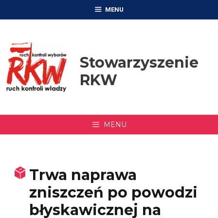
Przejdź
MENU
do
treści
Stowarzyszenie
RKW
MENU
Trwa naprawa
zniszczeń po powodzi
błyskawicznej na