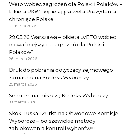
Weto wobec zagrożeń dla Polski i Polaków –
Pikieta RKW popierająca weta Prezydenta
chroniące Polskę
31 marca 2026
29.03.26 Warszawa – pikieta „VETO wobec
najważniejszych zagrożeń dla Polski i
Polaków”
26 marca 2026
Druk do pobrania dotyczący sejmowego
zamachu na Kodeks Wyborczy
25 marca 2026
Sejm i senat niszczą Kodeks Wyborczy
18 marca 2026
Skok Tuska i Żurka na Obwodowe Komisje
Wyborcze – bolszewickie metody
zablokowania kontroli wyborów!!!