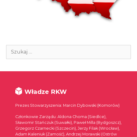
Szukaj:
Władze RKW
Prezes Stowarzyszenia: Marcin Dybowski (Komorów)
Członkowie Zarządu: Aldona Choma (Siedlce),
Sławomir Stańczuk (Suwałki), Paweł Milla (Bydgoszcz),
Grzegorz Czarnecki (Szczecin), Jerzy Filak (Wrocław),
Adam Kaleniuk (Zamość), Andrzej Morawski (Ostrów