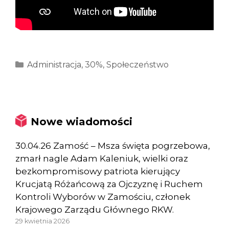
Kategorie
Administracja
,
30%
,
Społeczeństwo
Nowe wiadomości
30.04.26 Zamość – Msza święta pogrzebowa,
zmarł nagle Adam Kaleniuk, wielki oraz
bezkompromisowy patriota kierujący
Krucjatą Różańcową za Ojczyznę i Ruchem
Kontroli Wyborów w Zamościu, członek
Krajowego Zarządu Głównego RKW.
29 kwietnia 2026