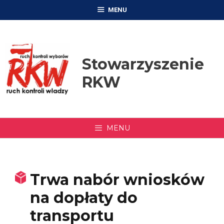
Przejdź
MENU
do
treści
Stowarzyszenie
RKW
MENU
Trwa nabór wniosków
na dopłaty do
transportu