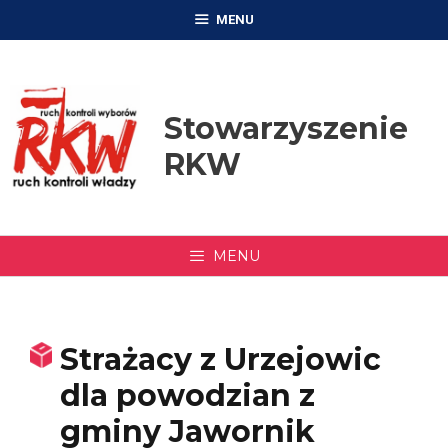
Przejdź
MENU
do
treści
Stowarzyszenie
RKW
MENU
Strażacy z Urzejowic
dla powodzian z
gminy Jawornik