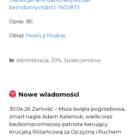
lnia-socjalna-w-dabiu-aktywizuje-
bezrobotnych/ar/c1-7602873
Oprac. BC
Obraz
Pexels
z
Pixabay
Kategorie
Administracja
,
30%
,
Społeczeństwo
Nowe wiadomości
30.04.26 Zamość – Msza święta pogrzebowa,
zmarł nagle Adam Kaleniuk, wielki oraz
bezkompromisowy patriota kierujący
Krucjatą Różańcową za Ojczyznę i Ruchem