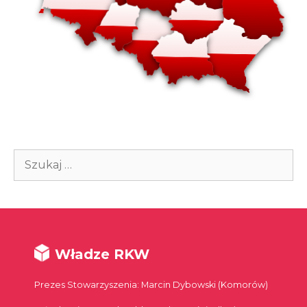
Szukaj:
Władze RKW
Prezes Stowarzyszenia: Marcin Dybowski (Komorów)