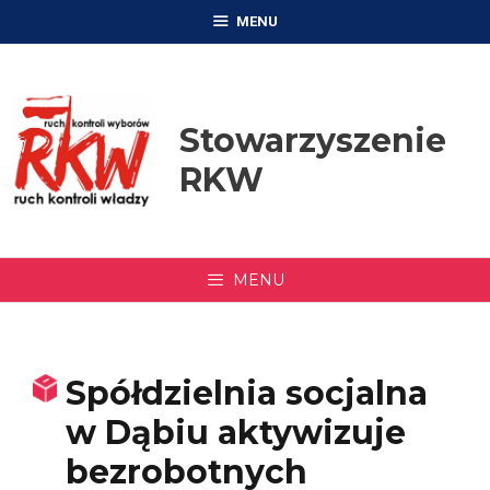
Przejdź
MENU
do
treści
Stowarzyszenie
RKW
MENU
Spółdzielnia socjalna
w Dąbiu aktywizuje
bezrobotnych