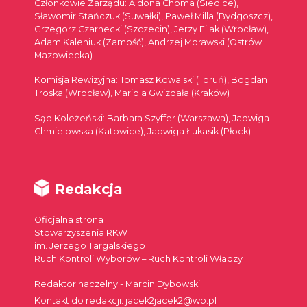
Członkowie Zarządu: Aldona Choma (Siedlce),
Sławomir Stańczuk (Suwałki), Paweł Milla (Bydgoszcz),
Grzegorz Czarnecki (Szczecin), Jerzy Filak (Wrocław),
Adam Kaleniuk (Zamość), Andrzej Morawski (Ostrów
Mazowiecka)
Komisja Rewizyjna: Tomasz Kowalski (Toruń), Bogdan
Troska (Wrocław), Mariola Gwizdała (Kraków)
Sąd Koleżeński: Barbara Szyffer (Warszawa), Jadwiga
Chmielowska (Katowice), Jadwiga Łukasik (Płock)
Redakcja
Oficjalna strona
Stowarzyszenia RKW
im. Jerzego Targalskiego
Ruch Kontroli Wyborów – Ruch Kontroli Władzy
Redaktor naczelny - Marcin Dybowski
Kontakt do redakcji: jacek2jacek2@wp.pl