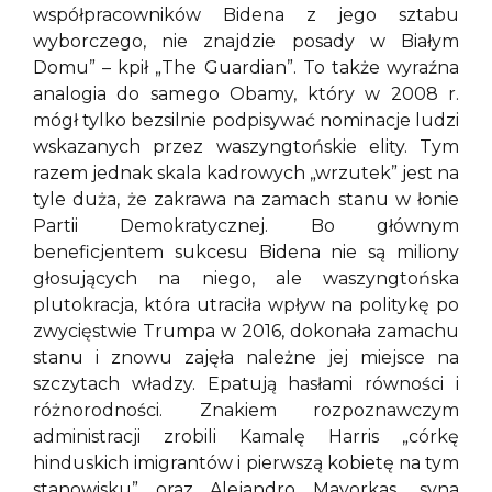
współpracowników Bidena z jego sztabu
wyborczego, nie znajdzie posady w Białym
Domu” – kpił „The Guardian”. To także wyraźna
analogia do samego Obamy, który w 2008 r.
mógł tylko bezsilnie podpisywać nominacje ludzi
wskazanych przez waszyngtońskie elity. Tym
razem jednak skala kadrowych „wrzutek” jest na
tyle duża, że zakrawa na zamach stanu w łonie
Partii Demokratycznej. Bo głównym
beneficjentem sukcesu Bidena nie są miliony
głosujących na niego, ale waszyngtońska
plutokracja, która utraciła wpływ na politykę po
zwycięstwie Trumpa w 2016, dokonała zamachu
stanu i znowu zajęła należne jej miejsce na
szczytach władzy. Epatują hasłami równości i
różnorodności. Znakiem rozpoznawczym
administracji zrobili Kamalę Harris „córkę
hinduskich imigrantów i pierwszą kobietę na tym
stanowisku” oraz Alejandro Mayorkas „syna