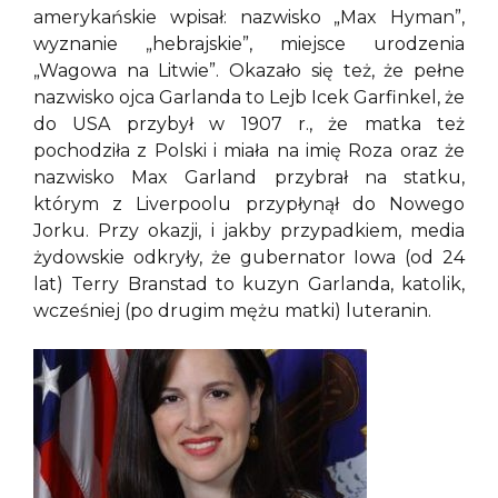
amerykańskie wpisał: nazwisko „Max Hyman”,
wyznanie „hebrajskie”, miejsce urodzenia
„Wagowa na Litwie”. Okazało się też, że pełne
nazwisko ojca Garlanda to Lejb Icek Garfinkel, że
do USA przybył w 1907 r., że matka też
pochodziła z Polski i miała na imię Roza oraz że
nazwisko Max Garland przybrał na statku,
którym z Liverpoolu przypłynął do Nowego
Jorku. Przy okazji, i jakby przypadkiem, media
żydowskie odkryły, że gubernator Iowa (od 24
lat) Terry Branstad to kuzyn Garlanda, katolik,
wcześniej (po drugim mężu matki) luteranin.