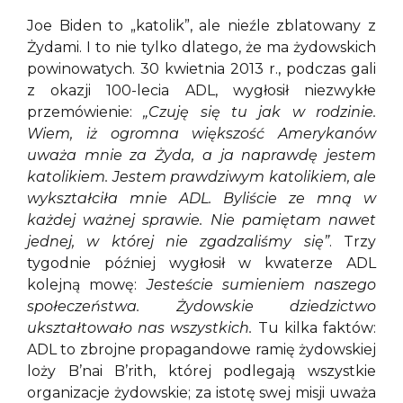
Joe Biden to „katolik”, ale nieźle zblatowany z
Żydami. I to nie tylko dlatego, że ma żydowskich
powinowatych. 30 kwietnia 2013 r., podczas gali
z okazji 100-lecia ADL, wygłosił niezwykłe
przemówienie:
„Czuję się tu jak w rodzinie.
Wiem, iż ogromna większość Amerykanów
uważa mnie za Żyda, a ja naprawdę jestem
katolikiem. Jestem prawdziwym katolikiem, ale
wykształciła mnie ADL. Byliście ze mną w
każdej ważnej sprawie. Nie pamiętam nawet
jednej, w której nie zgadzaliśmy się”
. Trzy
tygodnie później wygłosił w kwaterze ADL
kolejną mowę:
Jesteście sumieniem naszego
społeczeństwa. Żydowskie dziedzictwo
ukształtowało nas wszystkich.
Tu kilka faktów:
ADL to zbrojne propagandowe ramię żydowskiej
loży B’nai B’rith, której podlegają wszystkie
organizacje żydowskie; za istotę swej misji uważa