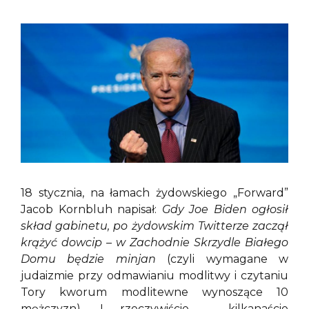
18 stycznia, na łamach żydowskiego „Forward”
Jacob Kornbluh napisał:
Gdy Joe Biden ogłosił
skład gabinetu, po żydowskim Twitterze zaczął
krążyć dowcip – w Zachodnie Skrzydle Białego
Domu będzie minjan
(czyli wymagane w
judaizmie przy odmawianiu modlitwy i czytaniu
Tory kworum modlitewne wynoszące 10
mężczyzn). I rzeczywiście – kilkanaście