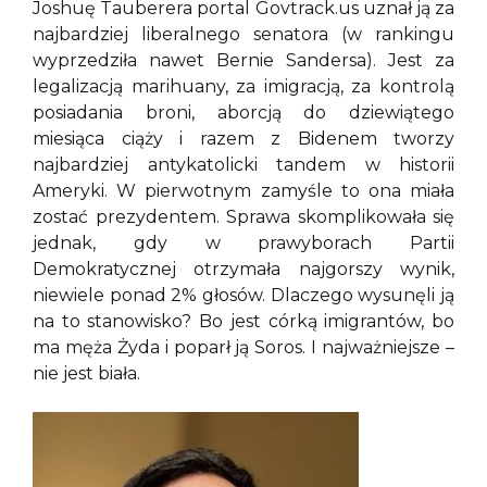
Joshuę Tauberera portal Govtrack.us uznał ją za
najbardziej liberalnego senatora (w rankingu
wyprzedziła nawet Bernie Sandersa). Jest za
legalizacją marihuany, za imigracją, za kontrolą
posiadania broni, aborcją do dziewiątego
miesiąca ciąży i razem z Bidenem tworzy
najbardziej antykatolicki tandem w historii
Ameryki. W pierwotnym zamyśle to ona miała
zostać prezydentem. Sprawa skomplikowała się
jednak, gdy w prawyborach Partii
Demokratycznej otrzymała najgorszy wynik,
niewiele ponad 2% głosów. Dlaczego wysunęli ją
na to stanowisko? Bo jest córką imigrantów, bo
ma męża Żyda i poparł ją Soros. I najważniejsze –
nie jest biała.