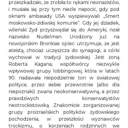
przeszkadzało, że zrobiła to rękami neonazistów,
i musiała się przy tym nieźle napocić, gdy pod
oknami ambasady USA wyśpiewywali: „Smert
moskowsko-żidiwskij komunie”. Gdy jej dziadek,
wileński Żyd przyszwędał się do Ameryki, nosił
nazwisko Nudelman. Urodzony już na
nowojorskim Bronksie ojciec utrzymuje, że jest
ateistą, chociaż uczęszcza do synagogi, a córki
wychował w tradycji żydowskiej. Jest żoną
Roberta Kagana, współtwórcy niezwykle
wpływowej grupy lobbingowej, która w latach
90. nadawała niepodzielnie ton w światowej
polityce, przez siebie przewrotnie (albo dla
niepoznaki) zwana neokonserwatywną, a przez
prawdziwych konserwatystów
neotrockistowską. Znakomicie zorganizowanej
grupy proizraelskich polityków żydowskiego
pochodzenia, w przeszłości wyznawców
trockizmu, o korzeniach rodzinnych we