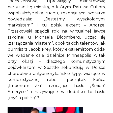
społeczeństwa, uprawiający maoistowską
partyzantkę miejską, o którym Patrisse Cullors,
współzałożycielka ruchu, rozbrajająco szczerze
powiedziała: „Jesteśmy wyszkolonymi
marksistami”. I tu polski akcent – Andrzej
Trzaskowski spędził rok na wirtualnej ławce
szkolnej u Michaela Bloomberg, ucząc się
„zarządzania miastem”, obok takich talentów jak
burmistrz Jacob Frey, który ekstremistom oddał
we władanie całe dzielnice Minneapolis. A tak
przy okazji – dlaczego komunistycznym
bojówkarzom w Seattle sekundują w Polsce
chorobliwie antyamerykańskie typy, widzące w
komunistycznej rebelii początek końca
„Imperium Zła”, rzucające hasło „Śmierć
Ameryce!” i nazywające w dodatku to hasło
„myślą polską”?