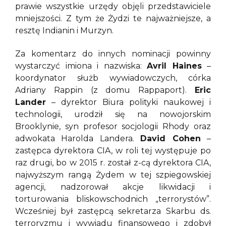
prawie wszystkie urzędy objęli przedstawiciele
mniejszości. Z tym że Żydzi te najważniejsze, a
resztę Indianin i Murzyn.
Za komentarz do innych nominacji powinny
wystarczyć imiona i nazwiska:
Avril Haines
–
koordynator służb wywiadowczych, córka
Adriany Rappin (z domu Rappaport).
Eric
Lander
– dyrektor Biura polityki naukowej i
technologii, urodził się na nowojorskim
Brooklynie, syn profesor socjologii Rhody oraz
adwokata Harolda Landera.
David Cohen
–
zastępca dyrektora CIA, w roli tej występuje po
raz drugi, bo w 2015 r. został z-cą dyrektora CIA,
najwyższym rangą Żydem w tej szpiegowskiej
agencji, nadzorował akcje likwidacji i
torturowania bliskowschodnich „terrorystów”.
Wcześniej był zastępcą sekretarza Skarbu ds.
terroryzmu i wywiadu finansowego i zdobył