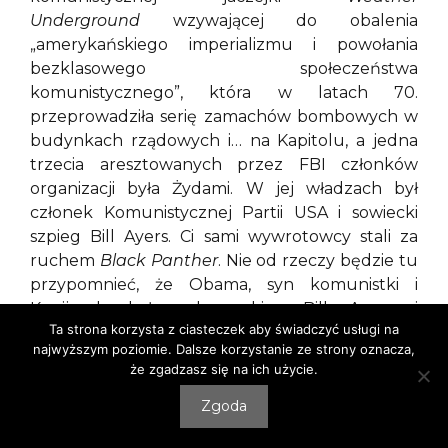
Underground
wzywającej do obalenia
„amerykańskiego imperializmu i powołania
bezklasowego społeczeństwa
komunistycznego”, która w latach 70.
przeprowadziła serię zamachów bombowych w
budynkach rządowych i… na Kapitolu, a jedna
trzecia aresztowanych przez FBI członków
organizacji była Żydami. W jej władzach był
członek Komunistycznej Partii USA i sowiecki
szpieg Bill Ayers. Ci sami wywrotowcy stali za
ruchem
Black Panther
. Nie od rzeczy będzie tu
przypomnieć, że Obama, syn komunistki i
Kenijczyka był wychowankiem Billa Ayersa i
Ta strona korzysta z ciasteczek aby świadczyć usługi na
politycznie sformatowany został w kręgach
najwyższym poziomie. Dalsze korzystanie ze strony oznacza,
chicagowskich marksistów. Także otoczeniu
że zgadzasz się na ich użycie.
Obamy w Białym Domu nie było daleko do tych
kręgów. Przykładem John Kerry – trockista i
Zgoda
pacyfista, który opluwał amerykańskich