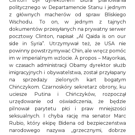
Clinton był dyrektorem biura planowania
politycznego w Departamencie Stanu i jednym
z głównych macherów od spraw Bliskiego
Wschodu. To on, w jednym z tajnych
dokumentów przesyłanych na prywatny serwer
pocztowy Clinton, napisał: „Al Qaida is on our
side in Syria”. Utrzymywał też, że USA nie
powinny powstrzymywać Chin, ale wręcz pomóc
im w imperialnym wzlocie. À propos – Mayorkas,
w czasach administracji Obamy dyrektor służb
imigracyjnych i obywatelstwa, został przyłapany
na sprzedaży zielonych kart bogatym
Chińczykom. Czarnoskóry sekretarz obrony, ku
uciesze Putina i Chińczyków, rozpoczął
urzędowanie od oświadczenia, że będzie
pilnował parytetu płci i praw mniejszości
seksualnych. I chyba rację ma senator Marc
Rubio, który ekipę Bidena od bezpieczeństwa
narodowego nazywa „grzecznymi, dobrze