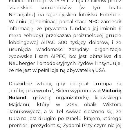
France odbitego w 1976 r. z rąk fedainów przez
izraelskich komandosów (w tym brata
Netanjahu) na ugandyjskim lotnisku Entebbe.
W dniu jej nominacji portal stacji NBC zamieścił
informację, że prywatna fundacja jej imienia (i
męża Yehudy) przekazała proizraelskiej grupie
lobbingowej AIPAC 500 tysięcy dolarów, i że
usunięcia wiadomości zażądały organizacje
żydowskie i sam AIPEC, bo: jest obraźliwa dla
Neuberger i ortodoksyjnych Żydów i insynuuje,
że nie jest w pełni lojalną obywatelką USA.
Dokładnie wtedy, gdy potępiał Trumpa za
„próbę przewrotu”, Biden wypromował
Victorię
Nuland
, główną organizatorkę kijowskiego
Majdanu, który w 2014 obalił Wiktora
Janukowycza, a w Tel Awiwie cieszono się, że
Ukraina jest drugim po Izraelu krajem, którego
premier i prezydent są Żydami. Przy czym nie jej