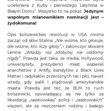
uciekiniera z Kuby i pierwszego Latynosa w
Białym Domu”. Wszystko to na pokaz.
Jedynym
wspólnym mianownikiem nominacji jest –
żydokomuna!
Opis bolszewickiej rewolucji w USA można
zacząć od słów Stalina:
„Nie ważne, kto głosuje,
ale ważne, kto liczy głosy”
, i zakończyć słowami
Lenina:
„Władzy raz zdobytej nie oddamy
nigdy”
. Prawda jest taka, że media, Hollywood,
uniwersytety, prezydenci miast wspierali
anarchistów z Antify, bandytów z Black Lives
Matter i radykałów przeróżnych ras i płci, nawet
wtedy, gdy palili i plądrowali amerykańskie
miasta. Prawdą jest też, że BLM to ruch
bolszewicki, opowiadający się nie tylko za
likwidacją „rasistowskiej” policji i „rasistowskich”
więzień, ale za niszczeniem rodziny i białego