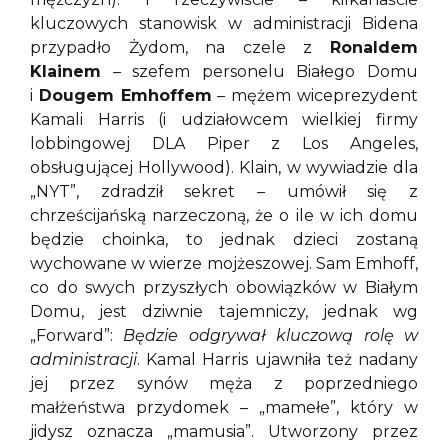
kluczowych stanowisk w administracji Bidena
przypadło Żydom, na czele z
Ronaldem
Klainem
– szefem personelu Białego Domu
i
Dougem Emhoffem
– mężem wiceprezydent
Kamali Harris (i udziałowcem wielkiej firmy
lobbingowej DLA Piper z Los Angeles,
obsługującej Hollywood). Klain, w wywiadzie dla
„NYT”, zdradził sekret – umówił się z
chrześcijańską narzeczoną, że o ile w ich domu
będzie choinka, to jednak dzieci zostaną
wychowane w wierze mojżeszowej. Sam Emhoff,
co do swych przyszłych obowiązków w Białym
Domu, jest dziwnie tajemniczy, jednak wg
„Forward”:
Będzie odgrywał kluczową rolę w
administracji
. Kamal Harris ujawniła też nadany
jej przez synów męża z poprzedniego
małżeństwa przydomek – „mamełe”, który w
jidysz oznacza „mamusia”. Utworzony przez