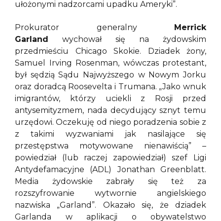
ułożonymi nadzorcami upadku Ameryki”.
Prokurator generalny
Merrick
Garland
wychował się na żydowskim
przedmieściu Chicago Skokie. Dziadek żony,
Samuel Irving Rosenman, wówczas protestant,
był sędzią Sądu Najwyższego w Nowym Jorku
oraz doradcą Roosevelta i Trumana. „Jako wnuk
imigrantów, którzy uciekli z Rosji przed
antysemityzmem, nada decydujący sznyt temu
urzędowi. Oczekuję od niego poradzenia sobie z
z takimi wyzwaniami jak nasilające się
przestępstwa motywowane nienawiścią” –
powiedział (lub raczej zapowiedział) szef Ligi
Antydefamacyjne (ADL) Jonathan Greenblatt.
Media żydowskie zabrały się też za
rozszyfrowanie wytwornie angielskiego
nazwiska „Garland”. Okazało się, że dziadek
Garlanda w aplikacji o obywatelstwo