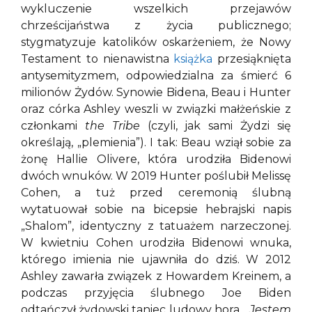
wykluczenie wszelkich przejawów
chrześcijaństwa z życia publicznego;
stygmatyzuje katolików oskarżeniem, że Nowy
Testament to nienawistna
książka
przesiąknięta
antysemityzmem, odpowiedzialna za śmierć 6
milionów Żydów. Synowie Bidena, Beau i Hunter
oraz córka Ashley weszli w związki małżeńskie z
członkami
the Tribe
(czyli, jak sami Żydzi się
określają, „plemienia”). I tak: Beau wziął sobie za
żonę Hallie Olivere, która urodziła Bidenowi
dwóch wnuków. W 2019 Hunter poślubił Melissę
Cohen, a tuż przed ceremonią ślubną
wytatuował sobie na bicepsie hebrajski napis
„Shalom”, identyczny z tatuażem narzeczonej.
W kwietniu Cohen urodziła Bidenowi wnuka,
którego imienia nie ujawniła do dziś. W 2012
Ashley zawarła związek z Howardem Kreinem, a
podczas przyjęcia ślubnego Joe Biden
odtańczył żydowski taniec ludowy hora.
„Jestem