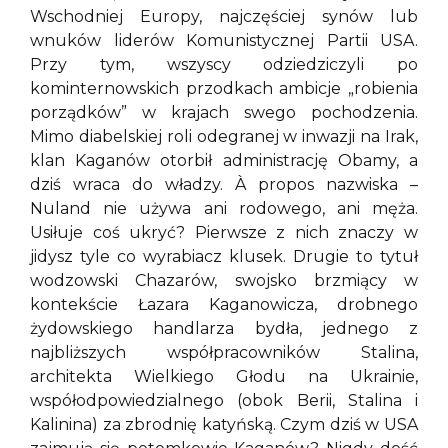
Wschodniej Europy, najczęściej synów lub
wnuków liderów Komunistycznej Partii USA.
Przy tym, wszyscy odziedziczyli po
kominternowskich przodkach ambicje „robienia
porządków” w krajach swego pochodzenia.
Mimo diabelskiej roli odegranej w inwazji na Irak,
klan Kaganów otorbił administrację Obamy, a
dziś wraca do władzy. À propos nazwiska –
Nuland nie używa ani rodowego, ani męża.
Usiłuje coś ukryć? Pierwsze z nich znaczy w
jidysz tyle co wyrabiacz klusek. Drugie to tytuł
wodzowski Chazarów, swojsko brzmiący w
kontekście Łazara Kaganowicza, drobnego
żydowskiego handlarza bydła, jednego z
najbliższych współpracowników Stalina,
architekta Wielkiego Głodu na Ukrainie,
współodpowiedzialnego (obok Berii, Stalina i
Kalinina) za zbrodnię katyńską. Czym dziś w USA