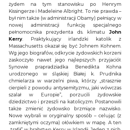
żydem na tym stanowisku po Henrym
Kissingerze i Madeleine Albright. To nie prawda –
był nim także (w administracji Obamy) pełniący w
nowej administracji funkcję specjalnego
pełnomocnika prezydenta ds. klimatu
John
Kerry
. Praktykujący irlandzki katolik z
Massachusetts okazał się być Johnem Kohnem.
Wg jego biografów, odkrycie żydowskich korzeni
zaskoczyło nawet jego najlepszych przyjaciół.
Synowie prapradziadka Benedikta Kohna
urodzonego w śląskiej Białej k. Prudnika
chmielarza w warzelni piwa, którzy „strasznie
cierpieli z powodu antysemityzmu, jaki wówczas
szalał w Europie”, porzucili żydowskie
dziedzictwo i przeszli na katolicyzm. Postanowili
także zmienić żydowsko brzmiące nazwisko.
Nowe wybrali w oryginalny sposób – celując (z
zamkniętymi oczyma) ołówkiem w mapę. A ten
„trafił” w hrabstwo Kerry w Irlandii. Jeden z nich,