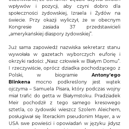
wpływów i pozycji, aby czyni dobro dla
społeczności żydowskiej, Izraela i Żydów na
świecie. Przy okazji wyliczył, że w obecnym
Kongresie zasiada 37 przedstawicieli
„amerykańskiej diaspory żydowskiej”.
Już sama zapowiedź nazwiska sekretarz stanu
wywołała w gazetach wyborczych euforię i
okrzyki radości: „Nasz człowiek w Białym Domu”.
I rzeczywiście, oprócz dziadka pochodzącego z
Polski, w biogramie
Antony’ego
Blinkena
mocno podkreślony jest wątek
ojczyma – Samuela Pisara, który podczas wojny
miał trafić do getta w Białymstoku. Pradziadek
Meir pochodził z tego samego kresowego
sztetla, co żydowski wieszcz Szolem Aleichem,
posługiwał się literackim pseudonim Mayer, a w
USA swe powieści i opowiadań w języku jidysz