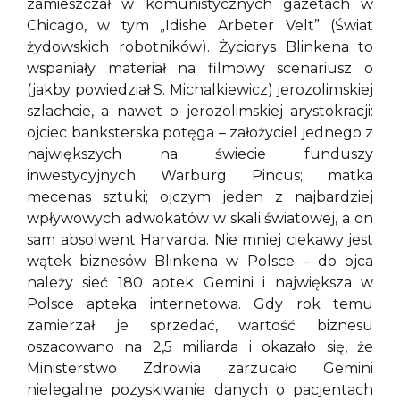
zamieszczał w komunistycznych gazetach w
Chicago, w tym „Idishe Arbeter Velt” (Świat
żydowskich robotników). Życiorys Blinkena to
wspaniały materiał na filmowy scenariusz o
(jakby powiedział S. Michalkiewicz) jerozolimskiej
szlachcie, a nawet o jerozolimskiej arystokracji:
ojciec banksterska potęga – założyciel jednego z
największych na świecie funduszy
inwestycyjnych Warburg Pincus; matka
mecenas sztuki; ojczym jeden z najbardziej
wpływowych adwokatów w skali światowej, a on
sam absolwent Harvarda. Nie mniej ciekawy jest
wątek biznesów Blinkena w Polsce – do ojca
należy sieć 180 aptek Gemini i największa w
Polsce apteka internetowa. Gdy rok temu
zamierzał je sprzedać, wartość biznesu
oszacowano na 2,5 miliarda i okazało się, że
Ministerstwo Zdrowia zarzucało Gemini
nielegalne pozyskiwanie danych o pacjentach