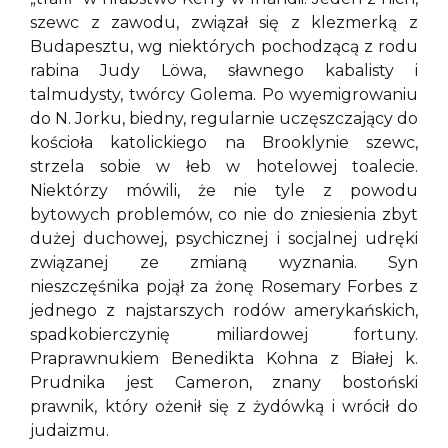
szewc z zawodu, związał się z klezmerką z
Budapesztu, wg niektórych pochodzącą z rodu
rabina Judy Löwa, sławnego kabalisty i
talmudysty, twórcy Golema. Po wyemigrowaniu
do N. Jorku, biedny, regularnie uczęszczający do
kościoła katolickiego na Brooklynie szewc,
strzela sobie w łeb w hotelowej toalecie.
Niektórzy mówili, że nie tyle z powodu
bytowych problemów, co nie do zniesienia zbyt
dużej duchowej, psychicznej i socjalnej udręki
związanej ze zmianą wyznania. Syn
nieszczęśnika pojął za żonę Rosemary Forbes z
jednego z najstarszych rodów amerykańskich,
spadkobierczynię miliardowej fortuny.
Praprawnukiem Benedikta Kohna z Białej k.
Prudnika jest Cameron, znany bostoński
prawnik, który ożenił się z żydówką i wrócił do
judaizmu.