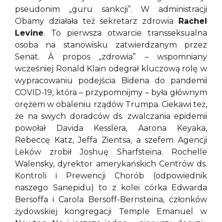
pseudonim „guru sankcji”. W administracji
Obamy działała też sekretarz zdrowia
Rachel
Levine
. To pierwsza otwarcie transseksualna
osoba na stanowisku zatwierdzanym przez
Senat. À propos „zdrowia” – wspomniany
wcześniej Ronald Klain odegrał kluczową rolę w
wypracowaniu podejścia Bidena do pandemii
COVID-19, która – przypomnijmy – była głównym
orężem w obaleniu rządów Trumpa. Ciekawi też,
że na swych doradców ds. zwalczania epidemii
powołał Davida Kesslera, Aarona Keyaka,
Rebeccę Katz, Jeffa Zientsa, a szefem Agencji
Leków zrobił Joshuę Sharfsteina. Rochelle
Walensky, dyrektor amerykańskich Centrów ds.
Kontroli i Prewencji Chorób (odpowiednik
naszego Sanepidu) to z kolei córka Edwarda
Bersoffa i Carola Bersoff-Bernsteina, członków
żydowskiej kongregacji Temple Emanuel w